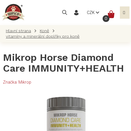
Přejít
na
NÁKUP
CZK
obsah
KOŠÍK
Koně
vitamíny a minerální doplňky pro koně
Mikrop Horse Diamond
Care IMMUNITY+HEALTH
Značka:
Mikrop