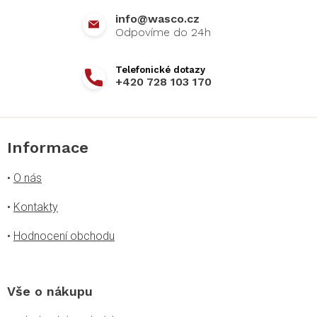
í
info
@
wasco.cz
+420 728 103 170
Informace
•
O nás
•
Kontakty
•
Hodnocení obchodu
Vše o nákupu