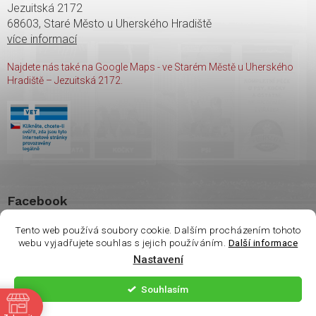
Jezuitská 2172
68603, Staré Město u Uherského Hradiště
více informací
Najdete nás také na Google Maps - ve Starém Městě u Uherského
Hradiště – Jezuitská 2172.
Facebook
Tento web používá soubory cookie. Dalším procházením tohoto
webu vyjadřujete souhlas s jejich používáním.
Další informace
Nastavení
Copyright 2026
shop Wasco
. Všechna práva vyhrazena.
Souhlasím
ě