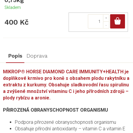
0,75kg
Skladem
Do
400 Kč
Popis
Doprava
MIKROP® HORSE DIAMOND CARE IMMUNITY+HEALTH je
doplňkové krmivo pro koně s obsahem plodu rakytníku a
extraktu z kurkumy. Obsahuje sladkovodní řasu spirulinu
a zvýšené množství vitaminu C i jeho přírodních zdrojů –
plody rybízu a aronie.
PŘIROZENÁ OBRANYSCHOPNOST ORGANISMU
Podpora přirozené obranyschopnosti organismu
Obsahuje přírodní antioxidanty – vitamin C a vitamin E