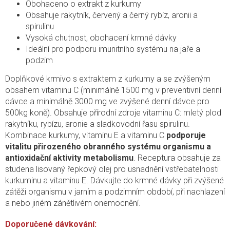
Obohaceno o extrakt z kurkumy
Obsahuje rakytník, červený a černý rybíz, aronii a
spirulinu
Vysoká chutnost, obohacení krmné dávky
Ideální pro podporu imunitního systému na jaře a
podzim
Doplňkové krmivo s extraktem z kurkumy a se zvýšeným
obsahem vitaminu C (minimálně 1500 mg v preventivní denní
dávce a minimálně 3000 mg ve zvýšené denní dávce pro
500kg koně). Obsahuje přírodní zdroje vitaminu C: mletý plod
rakytníku, rybízu, aronie a sladkovodní řasu spirulinu.
Kombinace kurkumy, vitaminu E a vitaminu C
podporuje
vitalitu přirozeného obranného systému organismu a
antioxidační aktivity metabolismu
. Receptura obsahuje za
studena lisovaný řepkový olej pro usnadnění vstřebatelnosti
kurkuminu a vitaminu E. Dávkujte do krmné dávky při zvýšené
zátěži organismu v jarním a podzimním období, při nachlazení
a nebo jiném zánětlivém onemocnění.
Doporučené dávkování: