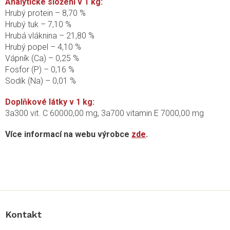
Analytické složení v 1 kg:
Hrubý protein – 8,70 %
Hrubý tuk – 7,10 %
Hrubá vláknina – 21,80 %
Hrubý popel – 4,10 %
Vápník (Ca) – 0,25 %
Fosfor (P) – 0,16 %
Sodík (Na) – 0,01 %
Doplňkové látky v 1 kg:
3a300 vit. C 60000,00 mg, 3a700 vitamin E 7000,00 mg
Více informací na webu výrobce
zde
.
Z
á
p
a
Kontakt
t