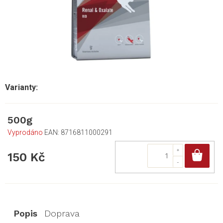
500g
Vyprodáno
EAN:
8716811000291
Do
150 Kč
Popis
Doprava