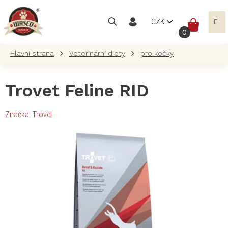
Přejít
na
NÁKUP
CZK
obsah
KOŠÍK
Veterinární diety
pro kočky
Trovet Feline RID
Značka:
Trovet