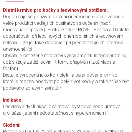
Dietní krmivo pro kočky s ledvinovými obtížemi.
Doporučuje se používat k řízení onemocnění, která vedou k
velké produkci vedlejších dusíkatých sloučenin (např.
močovina a čpavek). Proto je také TROVET Renala a Oxalate
doporučován při ledvinových onemocněních a ledvinovém
selhání . Lze jej také doporučit při předcházejících jaterních
onemocněních .
Obsahuje omezené množství vysokomolekulárních proteinů,
což snižuje zátěž ledvin. K tomu přispívá i nízká hladina
fosforu.
Dieta je vyrobena jako kompletní a balancované krmivo,
které je možno podávat po celý život kočky a také může být
podáváno zdravým zvířatům.
Indikace:
Ledvinové dysfunkce, oxalátová, cystinová nebo urátová
urolitiáza, jaterní nedostatečnost s hyperamoniemií.
Složení:
Protein 25,0%,Tuk 23,5%,Vláknina 2,5% Sušina 5,5%,Vlhkost