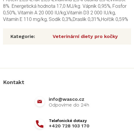
8%. Energetická hodnota 17,0 MJ/kg. Vápník 0,95%, Fosfor
0,50%, Vitamín A 20 000 IU/kg,Vitamín D3 2 000 IU/kg,
Vitamín E 110 mg/kg, Sodík 0,3%,Draslík 0,31%,Hořčík 0,59%
Kategorie
:
Veterinární diety pro kočky
Z
á
p
a
Kontakt
t
í
info
@
wasco.cz
+420 728 103 170