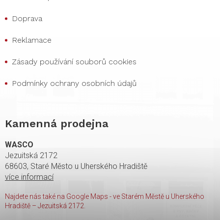
Doprava
Reklamace
Zásady používání souborů cookies
Podmínky ochrany osobních údajů
Kamenná prodejna
WASCO
Jezuitská 2172
68603, Staré Město u Uherského Hradiště
více informací
Najdete nás také na Google Maps - ve Starém Městě u Uherského
Hradiště – Jezuitská 2172.