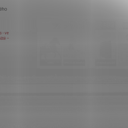
kého
 - ve
ště –