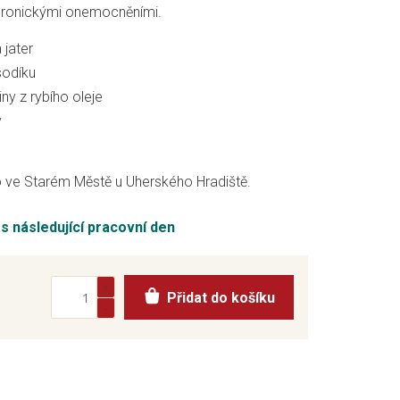
hronickými onemocněními.
 jater
sodíku
y z rybího oleje
y
 ve Starém Městě u Uherského Hradiště.
ás následující pracovní den
Přidat do košíku