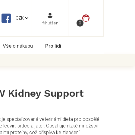
NÁKUPNÍ
CZK
Vše o nákupu
Pro lidi
KOŠÍK
W Kidney Support
je specializovaná veterinární dieta pro dospělé
 ledvin, srdce a jater. Obsahuje nízké množství
itní proteiny, což přispívá ke zlepšení