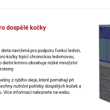
pro dospělé kočky
í dieta navržená pro podporu funkcí ledvin,
pro kočky trpící chronickou ledvinovou,
to dietní krmivo obsahuje nízké množství
roteiny.
iny z rybího oleje, které pomáhají při
všechny nutriční potřeby dospělých koček a
u. Více informací naleznete na webu