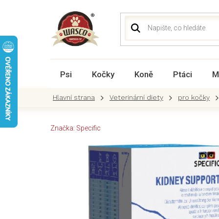
Přejít
na
obsah
Psi
Kočky
Koně
Ptáci
M
Veterinární diety
pro kočky
Značka:
Specific