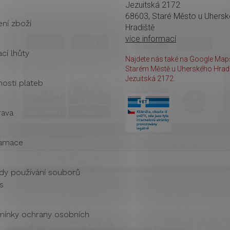
Jezuitská 2172
68603, Staré Město u Uhers
ení zboží
Hradiště
více informací
cí lhůty
Najdete nás také na Google Maps
Starém Městě u Uherského Hradi
Jezuitská 2172.
osti plateb
ava
amace
dy používání souborů
s
ínky ochrany osobních