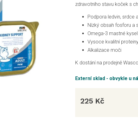
zdravotního stavu koček s c
Podpora ledvin, srdce a
Nízký obsah fosforu a 
Omega-3 mastné kyselin
Vysoce kvalitní protein
Alkalizace moči
K dostání na prodejně Wasco
Externí sklad - obvykle u n
225 Kč
Měrná
cena: