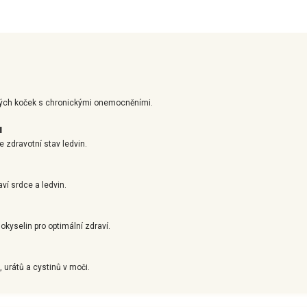
pělých koček s chronickými onemocněními.
u
 zdravotní stav ledvin.
aví srdce a ledvin.
okyselin pro optimální zdraví.
, urátů a cystinů v moči.