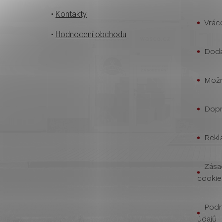
•
Kontakty
Vrác
•
Hodnocení obchodu
Doda
Možn
Dopr
Rekl
Zása
cookie
Podm
údajů