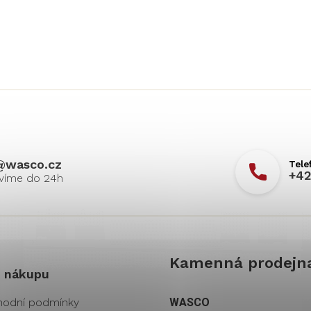
@
wasco.cz
+42
Kamenná prodejn
 nákupu
odní podmínky
WASCO