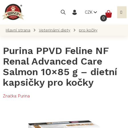
Přejít
na
NÁKUP
CZK
obsah
KOŠÍK
Veterinární diety
pro kočky
Purina PPVD Feline NF
Renal Advanced Care
Salmon 10×85 g – dietní
kapsičky pro kočky
Značka:
Purina