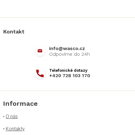
Z
á
p
a
Kontakt
t
í
info
@
wasco.cz
+420 728 103 170
Informace
•
O nás
•
Kontakty