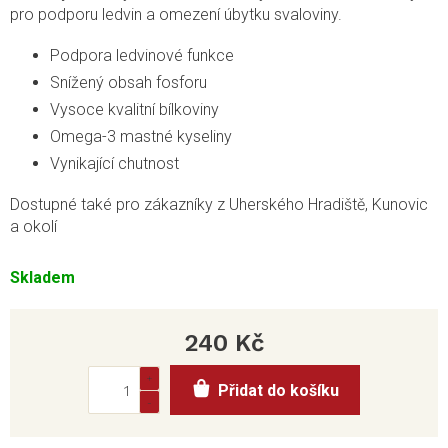
pro podporu ledvin a omezení úbytku svaloviny.
Podpora ledvinové funkce
Snížený obsah fosforu
Vysoce kvalitní bílkoviny
Omega-3 mastné kyseliny
Vynikající chutnost
Dostupné také pro zákazníky z Uherského Hradiště, Kunovic
a okolí
Skladem
240 Kč
Měrná
Přidat do košíku
cena: