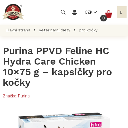
Přejít
na
NÁKUP
CZK
obsah
KOŠÍK
Veterinární diety
pro kočky
Purina PPVD Feline HC
Hydra Care Chicken
10×75 g – kapsičky pro
kočky
Značka:
Purina