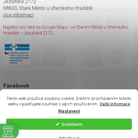
Jezuitská 2172
68603, Staré Město u Uherského Hradiště
více informací
Najdete nás také na Google Maps - ve Starém Městě u Uherského
Hradiště – Jezuitská 2172.
Facebook
Tento web používá soubory cookie. Dalším procházením tohoto
webu vyjadřujete souhlas s jejich používáním.
Další informace
Nastavení
Copyright 2026
shop Wasco
. Všechna práva vyhrazena.
Souhlasím
ě
Vytvořil Shoptet
| Nakódoval
Milan Hrnčál
Zobrazit