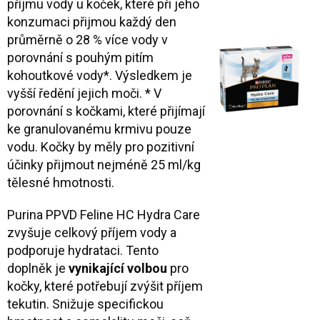
příjmu vody u koček, které při jeho
konzumaci přijmou každý den
průměrně o 28 % více vody v
porovnání s pouhým pitím
kohoutkové vody*. Výsledkem je
vyšší ředění jejich moči. * V
porovnání s kočkami, které přijímají
ke granulovanému krmivu pouze
vodu. Kočky by měly pro pozitivní
účinky přijmout nejméně 25 ml/kg
tělesné hmotnosti.
Purina PPVD Feline HC Hydra Care
zvyšuje celkový příjem vody a
podporuje hydrataci. Tento
doplněk je
vynikající volbou
pro
kočky, které potřebují zvýšit příjem
tekutin. Snižuje specifickou