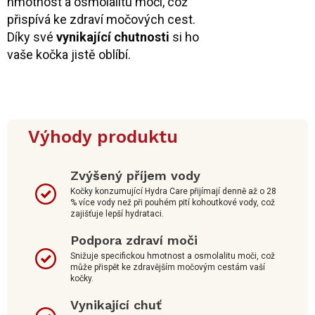
hmotnost a osmolalitu moči, což
přispívá ke zdraví močových cest.
Díky své
vynikající chutnosti
si ho
vaše kočka jistě oblíbí.
Výhody produktu
Zvýšený příjem vody
Kočky konzumující Hydra Care přijímají denně až o 28
% více vody než při pouhém pití kohoutkové vody, což
zajišťuje lepší hydrataci.
Podpora zdraví moči
Snižuje specifickou hmotnost a osmolalitu moči, což
může přispět ke zdravějším močovým cestám vaší
kočky.
Vynikající chuť