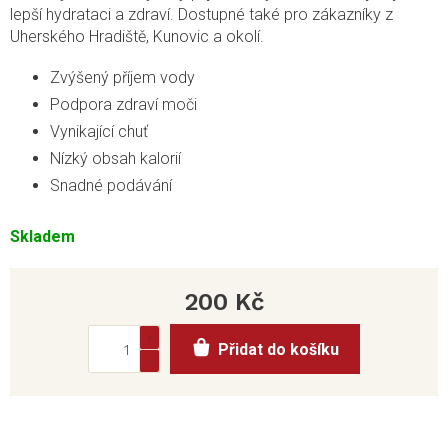
lepší hydrataci a zdraví. Dostupné také pro zákazníky z
Uherského Hradiště, Kunovic a okolí.
Zvýšený příjem vody
Podpora zdraví moči
Vynikající chuť
Nízký obsah kalorií
Snadné podávání
Skladem
200 Kč
Měrná
Přidat do košíku
cena: