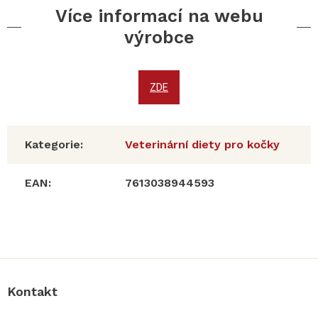
Více informací na webu
výrobce
ZDE
Kategorie
:
Veterinární diety pro kočky
EAN
:
7613038944593
Z
á
p
a
Kontakt
t
í