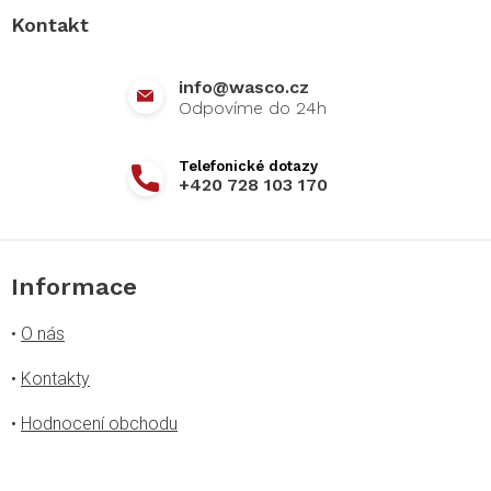
a
Kontakt
t
í
info
@
wasco.cz
+420 728 103 170
Informace
•
O nás
•
Kontakty
•
Hodnocení obchodu