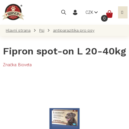
Přejít
na
NÁKUP
CZK
obsah
KOŠÍK
Psi
antiparazitika pro psy
Fipron spot-on L 20-40kg
Značka:
Bioveta