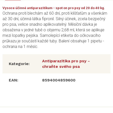
Vysoce účinné antiparazitikum - spot on pro psy od 20 do 40 kg.
Ochrana proti blechám až 60 dní, proti klíšťatům a všenkám
až 30 dní, účinná látka fipronil. Silný účinek, zcela bezpečný
pro psa, velice snadno aplikovatelný. Měsíční dávka je
obsažena v jedné tubě o objemu 2,68 ml, která se aplikuje
mezi lopatky pejska. Samolepící etiketa do očkovacího
průkazu je součástí každé tuby. Balení obsahuje 1 pipetu -
ochrana na 1 měsíc.
Antiparazitika pro psy -
Kategorie
:
chraňte svého psa
EAN
:
8594004859600
Z
á
p