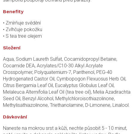
Benefity
• Zmírňuje svědění
• Zvlhčuje pokožku
• S tea tree olejem
Složení
Aqua, Sodium Laureth Sulfat, Cocamidopropyl Betaine,
Cocamide DEA, Acrylates/C10-30 Alkyl Acrylate
Crosspolymer, Polyquaternium-7, Panthenol, PEG-40
Hydrogenated Castor Oil, Cymbopogon Flexuosus Herb Oil,
Citrus Bergamia Leaf Oil, Eucalyptus Globulus Leaf Oil,
Melaleuca Alternifolia Leaf Oil (tea tree oil), Melia Azadirachta
Seed Oil, Benzyl Alcohol, Methylchloroisothiazolinone,
Methylisathiazolinone, Triethanolamine, D-Limonene, Linalool.
Dávkování
Naneste na mokrou srst a kůži, nechte působit 5 - 10 minut,