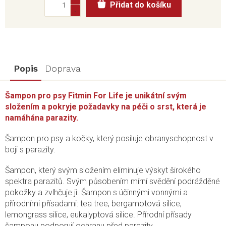
Přidat do košíku
cena:
Popis
Doprava
Šampon pro psy Fitmin For Life je unikátní svým
složením a pokryje požadavky na péči o srst, která je
namáhána parazity.
Šampon pro psy a kočky, který posiluje obranyschopnost v
boji s parazity.
Šampon, který svým složením eliminuje výskyt širokého
spektra parazitů. Svým působením mírní svědění podrážděné
pokožky a zvlhčuje ji. Šampon s účinnými vonnými a
přírodními přísadami: tea tree, bergamotová silice,
lemongrass silice, eukalyptová silice. Přírodní přísady
šamponu podporují ochranu před parazity.