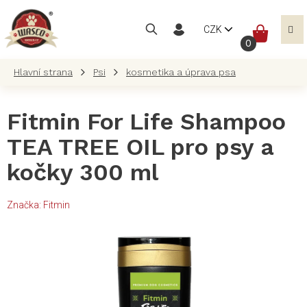
Přejít
na
NÁKUP
CZK
obsah
KOŠÍK
Psi
kosmetika a úprava psa
Fitmin For Life Shampoo
TEA TREE OIL pro psy a
kočky 300 ml
Značka:
Fitmin