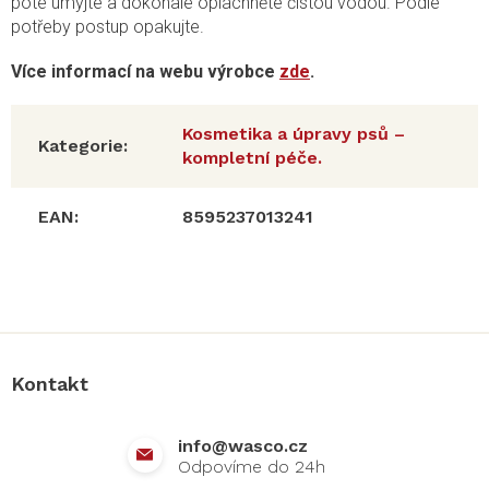
poté umyjte a dokonale opláchněte čistou vodou. Podle
potřeby postup opakujte.
Více informací na webu výrobce
zde
.
Kosmetika a úpravy psů –
Kategorie
:
kompletní péče.
EAN
:
8595237013241
Z
á
p
a
Kontakt
t
í
info
@
wasco.cz