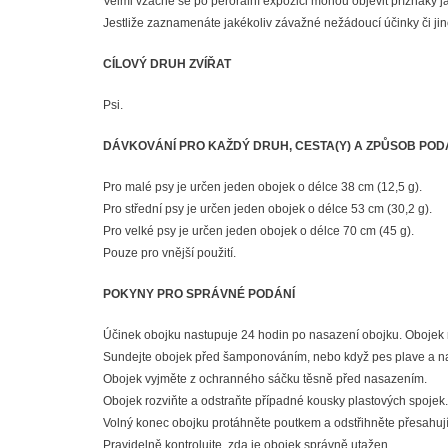
Velmi vzácně se po perorální expozici mohou objevit příznaky ja
Jestliže zaznamenáte jakékoliv závažné nežádoucí účinky či jin
CÍLOVÝ DRUH ZVÍŘAT
Psi.
DÁVKOVÁNÍ PRO KAŽDÝ DRUH, CESTA(Y) A ZPŮSOB POD
Pro malé psy je určen jeden obojek o délce 38 cm (12,5 g).
Pro střední psy je určen jeden obojek o délce 53 cm (30,2 g).
Pro velké psy je určen jeden obojek o délce 70 cm (45 g).
Pouze pro vnější použití.
POKYNY PRO SPRÁVNÉ PODÁNÍ
Účinek obojku nastupuje 24 hodin po nasazení obojku. Obojek mu
Sundejte obojek před šamponováním, nebo když pes plave a nas
Obojek vyjměte z ochranného sáčku těsně před nasazením.
Obojek rozviňte a odstraňte případné kousky plastových spojek. 
Volný konec obojku protáhněte poutkem a odstřihněte přesahují
Pravidelně kontrolujte, zda je obojek správně utažen.