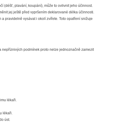
déšť, plavání, koupání), může to ovlivnit jeho účinnost.
měnit jej ještě před vypršením deklarované délka účinnosti.
 a pravidelně vysávat i okolí zvířete. Toto opatření snižuje
. Za nepříznivých podmínek proto nelze jednoznačně zamezit
ému lékaři.
 lékaři.
do úst.