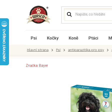
Přejít
na
obsah
Psi
Kočky
Koně
Ptáci
M
Psi
antiparazitika pro psy
Značka:
Bayer