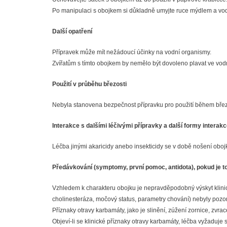
Po manipulaci s obojkem si důkladně umyjte ruce mýdlem a vo
Další opatření
Přípravek může mít nežádoucí účinky na vodní organismy.
Zvířatům s tímto obojkem by nemělo být dovoleno plavat ve vodn
Použití v průběhu březosti
Nebyla stanovena bezpečnost přípravku pro použití během březo
Interakce s dalšími léčivými přípravky a další formy interak
Léčba jinými akaricidy anebo insekticidy se v době nošení obo
Předávkování (symptomy, první pomoc, antidota), pokud je t
Vzhledem k charakteru obojku je nepravděpodobný výskyt klini
cholinesteráza, močový status, parametry chování) nebyly poz
Příznaky otravy karbamáty, jako je slinění, zúžení zornice, zvr
Objeví-li se klinické příznaky otravy karbamáty, léčba vyžaduje