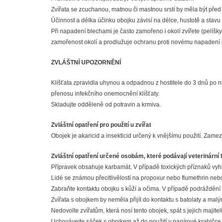
Zvířata se zcuchanou, matnou či mastnou srstí by měla být př
Účinnost a délka účinku obojku závisí na délce, hustotě a stavu 
Při napadení blechami je často zamořeno i okolí zvířete (pelíšky,
zamořenost okolí a prodlužuje ochranu proti novému napadení
ZVLÁŠTNÍ UPOZORNĚNÍ
Klíšťata zpravidla uhynou a odpadnou z hostitele do 3 dnů po n
přenosu infekčního onemocnění klíšťaty.
Skladujte odděleně od potravin a krmiva.
Zvláštní opatření pro použití u zvířat
Obojek je akaricid a insekticid určený k vnějšímu použití. Zamez
Zvláštní opatření určené osobám, které podávají veterinární 
Přípravek obsahuje karbamát. V případě toxických příznaků vyhl
Lidé se známou přecitlivělostí na propoxur nebo flumethrin ne
Zabraňte kontaktu obojku s kůží a očima. V případě podráždění 
Zvířata s obojkem by neměla přijít do kontaktu s batolaty a mal
Nedovolte zvířatům, která nosí tento obojek, spát s jejich majite
Uchovávejte sáček s obojkem až do použití v papírové krabičce