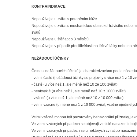
KONTRAINDIKACE
Nepoužívejte u zvířat s poraněním kůže.
Nepoužívejte u zvířat s mechanickou obstrukcí trávicího nebo m
svalů.
Nepoužívejte u štěňat do 3 měsíců.
Nepoužívejte v případě přecitlivělosti na léčivé látky nebo na 
NEŽÁDOUCÍ ÚČINKY
Četnost nežádoucích účinků je charakterizována podle následuj
- velmi časté (nežádoucí účinky se projevily u více než 1 z 10 z
- časté (u více než 1, ale méně než 10 ze 100 zvířat)
- neobvyklé (u více než 1, ale méně než 10 z 1000 zvířat)
- vzácné (u více než 1, ale méně než 10 z 10 000 zvířat)
- velmi vzácné (u méně než 1 z 10 000 zvířat, včetně ojedinělýc
Velmi vzácně mohou být pozorovány behaviorální příznaky, jako 
Ve velmi vzácných případech se objevují v místě nasazení obojku
Ve velmi vzácných případech se u některých zvířat po nasazení