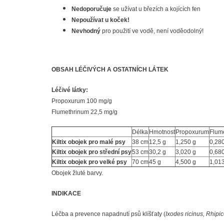
Nedoporučuje
se užívat u březích a kojících fen
Nepoužívat u koček!
Nevhodný
pro použití ve vodě, není voděodolný!
OBSAH LÉČIVÝCH A OSTATNÍCH LÁTEK
Léčivé látky:
Propoxurum 100 mg/g
Flumethrinum 22,5 mg/g
Délka
Hmotnost
Propoxurum
Flum
Kiltix obojek pro malé psy
38 cm
12,5 g
1,250 g
0,28
Kiltix obojek pro střední psy
53 cm
30,2 g
3,020 g
0,68
Kiltix obojek pro velké psy
70 cm
45 g
4,500 g
1,01
Obojek žluté barvy.
INDIKACE
Léčba a prevence napadnutí psů klíšťaty (
Ixodes ricinus, Rhip