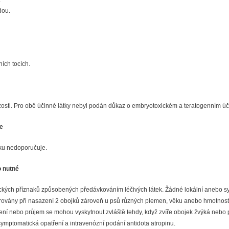
dou.
ích tocích.
sti. Pro obě účinné látky nebyl podán důkaz o embryotoxickém a teratogenním úči
ce
jku nedoporučuje.
o nutné
ckých příznaků způsobených předávkováním léčivých látek. Žádné lokální anebo s
orovány při nasazení 2 obojků zároveň u psů různých plemen, věku anebo hmotnost
acení nebo průjem se mohou vyskytnout zvláště tehdy, když zvíře obojek žvýká nebo 
 symptomatická opatření a intravenózní podání antidota atropinu.