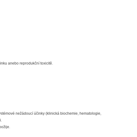
nku anebo reprodukční toxicitě.
ystémové nežádoucí účinky (klinická biochemie, hematologie,
i.
požije.