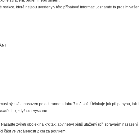
ko je zvracení, průjem nebo slinění.
é reakce, které nejsou uvedeny v této příbalové informaci, oznamte to prosím vašem
ÁNÍ
sí být stále nasazen po ochrannou dobu 7 měsíců. Účinkuje jak při pohybu, tak i 
aďte ho, když srst vyschne.
Nasaďte zvířeti obojek na krk tak, aby nebyl příliš utažený (při správném nasazení 
cí část ve vzdálenosti 2 cm za poutkem.