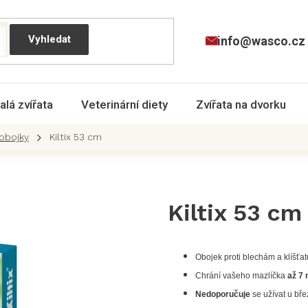
info@wasco.cz
alá zvířata
Veterinární diety
Zvířata na dvorku
obojky
Kiltix 53 cm
Kiltix 53 cm
Obojek proti blechám a klíšťa
Chrání vašeho mazlíčka
až 7
Nedoporučuje
se užívat u bře