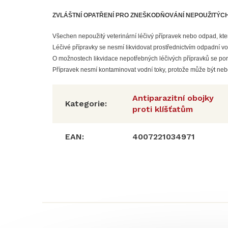
ZVLÁŠTNÍ OPATŘENÍ PRO ZNEŠKODŇOVÁNÍ NEPOUŽITÝCH
Všechen nepoužitý veterinární léčivý přípravek nebo odpad, kter
Léčivé přípravky se nesmí likvidovat prostřednictvím odpadní 
O možnostech likvidace nepotřebných léčivých přípravků se pora
Přípravek nesmí kontaminovat vodní toky, protože může být neb
Antiparazitní obojky
Kategorie
:
proti klíšťatům
EAN
:
4007221034971
Z
á
p
a
t