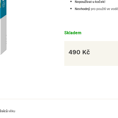
Nepoužívat u koček!
Nevhodný
pro použití ve vod
Skladem
490 Kč
Měrná
cena:
ěsíců
věku