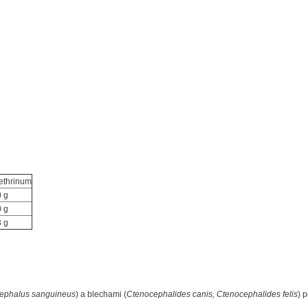
ethrinum
0 g
0 g
3 g
icephalus sanguineus
) a blechami (
Ctenocephalides canis, Ctenocephalides felis
) 