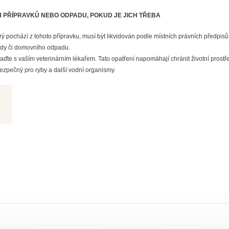
 PŘÍPRAVKŮ NEBO ODPADU, POKUD JE JICH TŘEBA
ý pochází z tohoto přípravku, musí být likvidován podle místních právních předpisů
vody či domovního odpadu.
ďte s vaším veterinárním lékařem. Tato opatření napomáhají chránit životní prostře
ezpečný pro ryby a další vodní organismy.