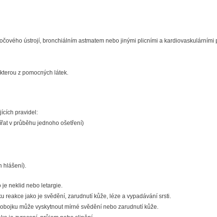
očového ústrojí, bronchiálním astmatem nebo jinými plicními a kardiovaskulárními
některou z pomocných látek.
ících pravidel:
vířat v průběhu jednoho ošetření)
h hlášení).
je neklid nebo letargie.
 reakce jako je svědění, zarudnutí kůže, léze a vypadávání srsti.
 obojku může vyskytnout mírné svědění nebo zarudnutí kůže.