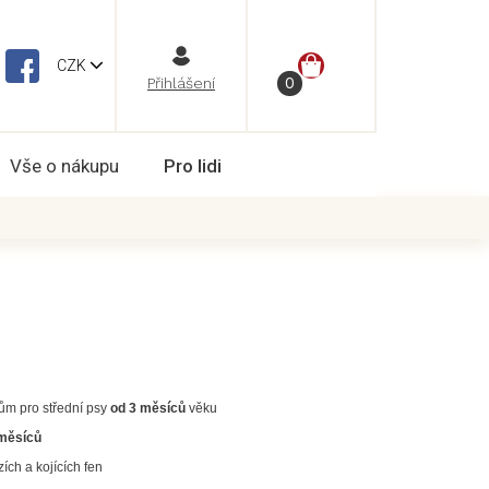
NÁKUPNÍ
CZK
Vše o nákupu
Pro lidi
KOŠÍK
tům pro střední psy
od 3 měsíců
věku
 měsíců
zích a kojících fen