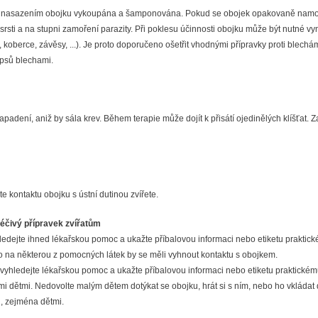
ed nasazením obojku vykoupána a šamponována. Pokud se obojek opakovaně namočí (
srsti a na stupni zamoření parazity. Při poklesu účinnosti obojku může být nutné vy
 koberce, závěsy, ...). Je proto doporučeno ošetřit vhodnými přípravky proti blechám
 psů blechami.
apadení, aniž by sála krev. Během terapie může dojít k přisátí ojedinělých klíšťat
te kontaktu obojku s ústní dutinou zvířete.
léčivý přípravek zvířatům
edejte ihned lékařskou pomoc a ukažte příbalovou informaci nebo etiketu praktick
bo na některou z pomocných látek by se měli vyhnout kontaktu s obojkem.
vyhledejte lékařskou pomoc a ukažte příbalovou informaci nebo etiketu praktickému
ými dětmi. Nedovolte malým dětem dotýkat se obojku, hrát si s ním, nebo ho vkládat 
li, zejména dětmi.
.