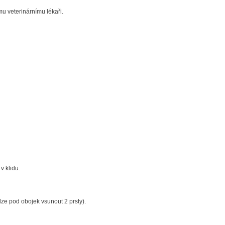
u veterinárnímu lékaři.
v klidu.
lze pod obojek vsunout 2 prsty).