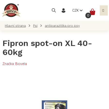
Přejít
na
NÁKUP
CZK
obsah
KOŠÍK
Psi
antiparazitika pro psy
Fipron spot-on XL 40-
60kg
Značka:
Bioveta