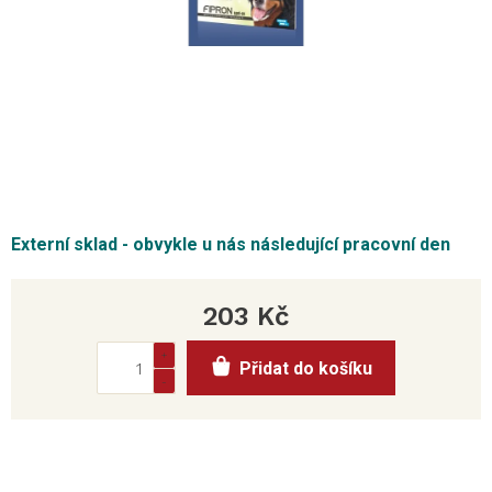
Externí sklad - obvykle u nás následující pracovní den
203 Kč
Měrná
Přidat do košíku
cena: