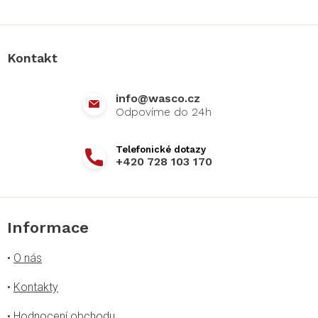
Z
á
p
a
Kontakt
t
í
info
@
wasco.cz
+420 728 103 170
Informace
•
O nás
•
Kontakty
•
Hodnocení obchodu