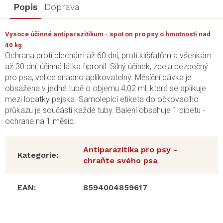
Popis
Doprava
Vysoce účinné antiparazitikum - spot on pro psy o hmotnosti nad
40 kg.
Ochrana proti blechám až 60 dní, proti klíšťatům a všenkám
až 30 dní, účinná látka fipronil. Silný účinek, zcela bezpečný
pro psa, velice snadno aplikovatelný. Měsíční dávka je
obsažena v jedné tubě o objemu 4,02 ml, která se aplikuje
mezi lopatky pejska. Samolepící etiketa do očkovacího
průkazu je součástí každé tuby. Balení obsahuje 1 pipetu -
ochrana na 1 měsíc.
Antiparazitika pro psy -
Kategorie
:
chraňte svého psa
EAN
:
8594004859617