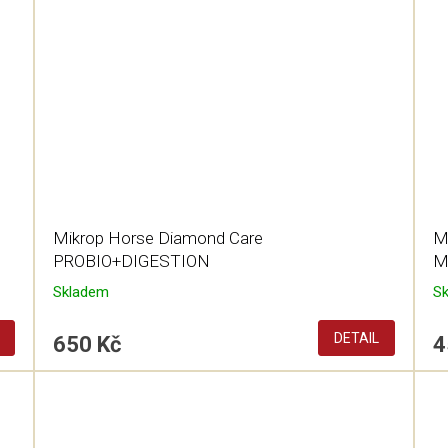
Mikrop Horse Diamond Care
M
PROBIO+DIGESTION
M
Skladem
S
DETAIL
650 Kč
4