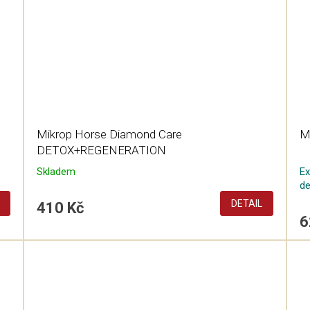
Mikrop Horse Diamond Care
M
DETOX+REGENERATION
Skladem
Ex
d
DETAIL
410 Kč
6