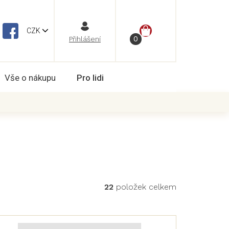
NÁKUPNÍ
CZK
Vše o nákupu
Pro lidi
KOŠÍK
22
položek celkem