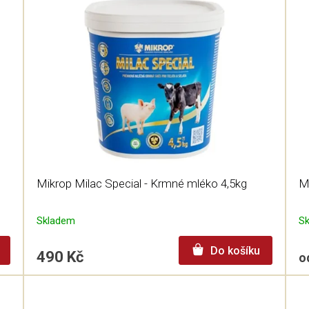
3
Mikrop Milac Special - Krmné mléko 4,5kg
M
Skladem
S
Do košíku
490 Kč
o