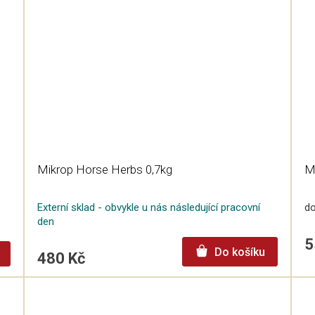
Mikrop Horse Herbs 0,7kg
M
Externí sklad - obvykle u nás následující pracovní
do
den
5
Do košíku
480 Kč