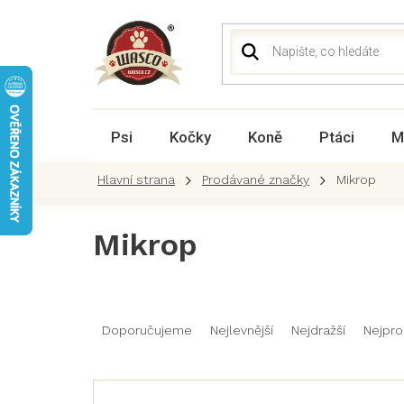
Přejít
na
obsah
Psi
Kočky
Koně
Ptáci
M
Prodávané značky
Mikrop
Mikrop
Ř
a
Doporučujeme
Nejlevnější
Nejdražší
Nejpro
z
e
n
V