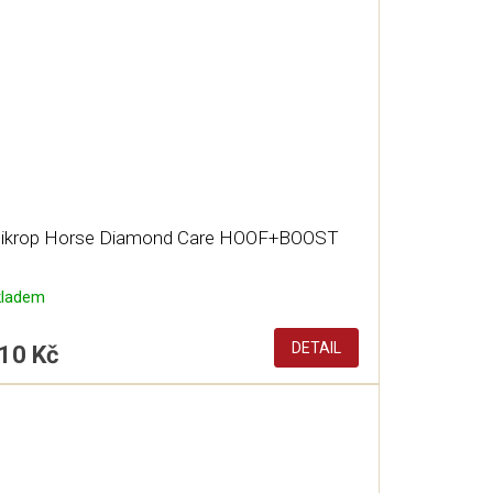
ikrop Horse Diamond Care HOOF+BOOST
kladem
DETAIL
10 Kč