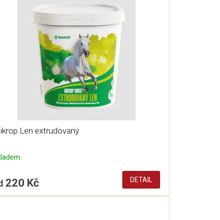
ikrop Len extrudovaný
kladem
DETAIL
220 Kč
d