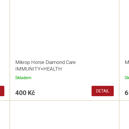
Mikrop Horse Diamond Care
M
IMMUNITY+HEALTH
Skladem
S
DETAIL
400 Kč
6