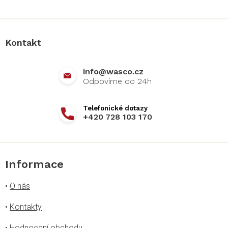
Z
á
p
a
Kontakt
t
í
info
@
wasco.cz
+420 728 103 170
Informace
•
O nás
•
Kontakty
•
Hodnocení obchodu