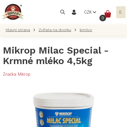
Přejít
na
NÁKUP
CZK
obsah
KOŠÍK
Zvířata na dvorku
krmivo
Mikrop Milac Special -
Krmné mléko 4,5kg
Značka:
Mikrop