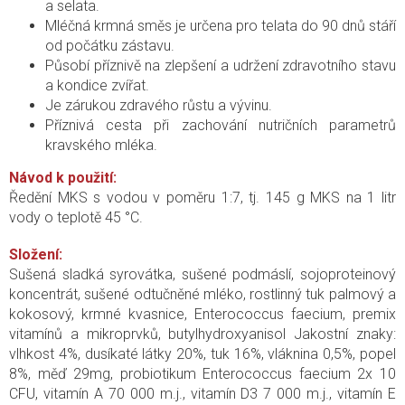
a selata.
Mléčná krmná směs je určena pro telata do 90 dnů stáří
od počátku zástavu.
Působí příznivě na zlepšení a udržení zdravotního stavu
a kondice zvířat.
Je zárukou zdravého růstu a vývinu.
Příznivá cesta při zachování nutričních parametrů
kravského mléka.
Návod k použití:
Ředění MKS s vodou v poměru 1:7, tj. 145 g MKS na 1 litr
vody o teplotě 45 °C.
Složení:
Sušená sladká syrovátka, sušené podmáslí, sojoproteinový
koncentrát, sušené odtučněné mléko, rostlinný tuk palmový a
kokosový, krmné kvasnice, Enterococcus faecium, premix
vitamínů a mikroprvků, butylhydroxyanisol Jakostní znaky:
vlhkost 4%, dusíkaté látky 20%, tuk 16%, vláknina 0,5%, popel
8%, měď 29mg, probiotikum Enterococcus faecium 2x 10
CFU, vitamín A 70 000 m.j., vitamín D3 7 000 m.j., vitamín E