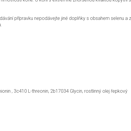
ávání přípravku nepodávejte jiné doplňky s obsahem selenu a z
.
nin , 3c410 L-threonin, 2b17034 Glycin, rostlinný olej řepkový