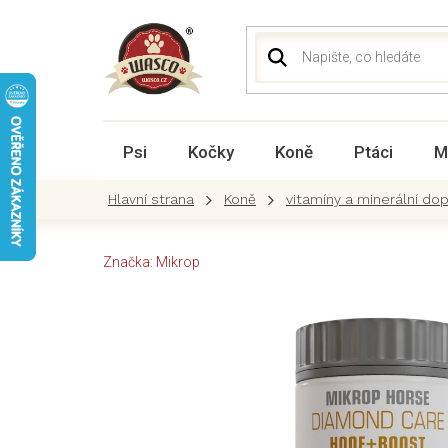
Přejít
na
obsah
Psi
Kočky
Koně
Ptáci
M
Koně
vitamíny a minerální do
Značka:
Mikrop