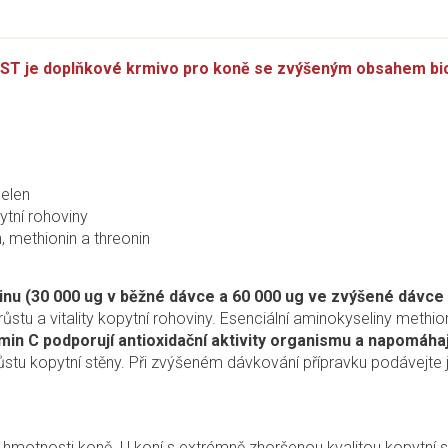
doplňkové krmivo pro koně se zvýšeným obsahem biotinu
selen
ytní rohoviny
, methionin a threonin
inu (30 000 ug v běžné dávce a 60 000 ug ve zvýšené dávce
stu a vitality kopytní rohoviny. Esenciální aminokyseliny methionin
amin C podporují antioxidační aktivity organismu a napomáha
růstu kopytní stěny. Při zvýšeném dávkování přípravku podávejte
 hmotnosti koně. U koní s extrémně zhoršenou kvalitou kopytní 