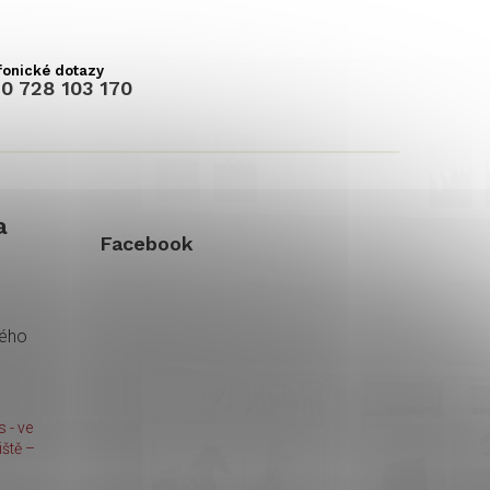
0 728 103 170
a
Facebook
kého
 - ve
ště –