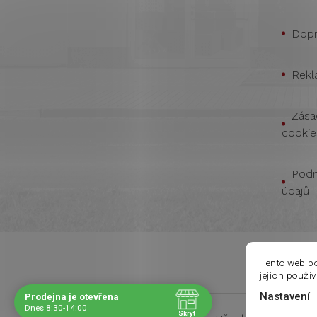
Dopr
Rekl
Zása
cookie
Podm
údajů
Tento web p
jejich použí
Nastavení
Prodejna je otevřena
Navštivte nás osobně
Dnes 8:30-14:00
Skrýt