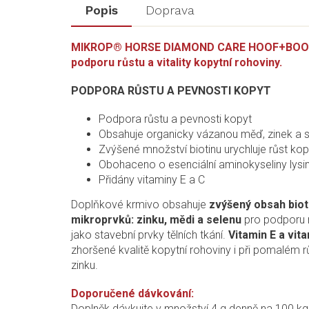
Popis
Doprava
MIKROP® HORSE DIAMOND CARE HOOF+BOOST je 
podporu růstu a vitality kopytní rohoviny.
PODPORA RŮSTU A PEVNOSTI KOPYT
Podpora růstu a pevnosti kopyt
Obsahuje organicky vázanou měď, zinek a 
Zvýšené množství biotinu urychluje růst kop
Obohaceno o esenciální aminokyseliny lysin
Přidány vitaminy E a C
Doplňkové krmivo obsahuje
zvýšený obsah biot
mikroprvků: zinku, mědi a selenu
pro podporu rů
jako stavební prvky tělních tkání.
Vitamin E a vit
zhoršené kvalitě kopytní rohoviny i při pomalém 
zinku.
Doporučené dávkování:
Doplněk dávkujte v množství 4 g denně na 100 kg