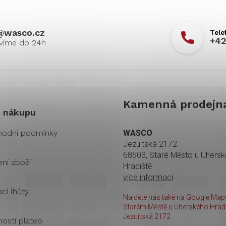
@
wasco.cz
+42
Kamenná prodejn
 nákupu
odní podmínky
WASCO
Jezuitská 2172
68603, Staré Město u Uhers
ení zboží
Hradiště
více informací
cí lhůty
Najdete nás také na Google Maps
Starém Městě u Uherského Hradi
Jezuitská 2172.
osti plateb