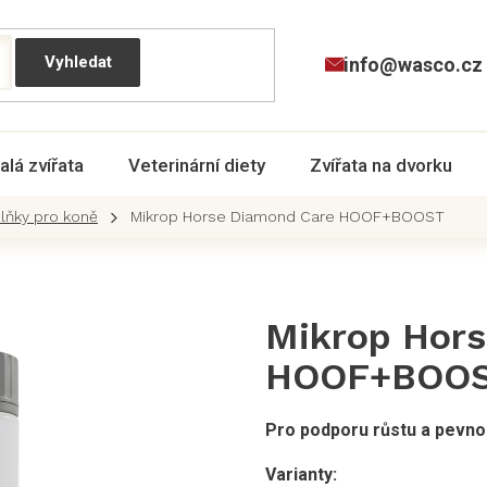
info@wasco.cz
alá zvířata
Veterinární diety
Zvířata na dvorku
plňky pro koně
Mikrop Horse Diamond Care HOOF+BOOST
Mikrop Hor
HOOF+BOO
Pro podporu růstu a pevnos