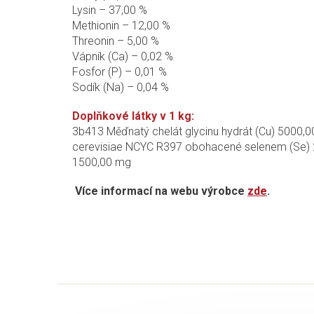
Lysin – 37,00 %
Methionin – 12,00 %
Threonin – 5,00 %
Vápník (Ca) – 0,02 %
Fosfor (P) – 0,01 %
Sodík (Na) – 0,04 %
Doplňkové látky v 1 kg:
3b413 Měďnatý chelát glycinu hydrát (Cu) 5000,
cerevisiae NCYC R397 obohacené selenem (Se) 25,
1500,00 mg
Více informací na webu výrobce
zde
.
Z
á
p
a
t