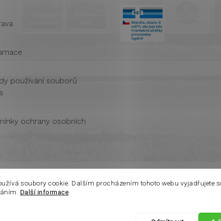
ava
amace
dy používání souborů
s
ínky ochrany osobních
oužívá soubory cookie. Dalším procházením tohoto webu vyjadřujete s
váním.
Další informace
Vážení zákazníci. Ve čtvrtek 6.8 je na prodejně otevřeno