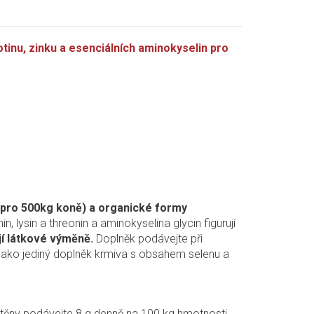
, zinku a esenciálních aminokyselin pro
 pro 500kg koně) a organické formy
, lysin a threonin a aminokyselina glycin figurují
jí látkové výměně.
Doplněk podávejte při
 jako jediný doplněk krmiva s obsahem selenu a
stěny podávejte 8 g denně na 100 kg hmotnosti