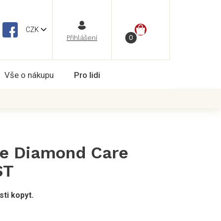
NÁKUPNÍ
CZK
Vše o nákupu
Pro lidi
KOŠÍK
se Diamond Care
ST
ti kopyt.