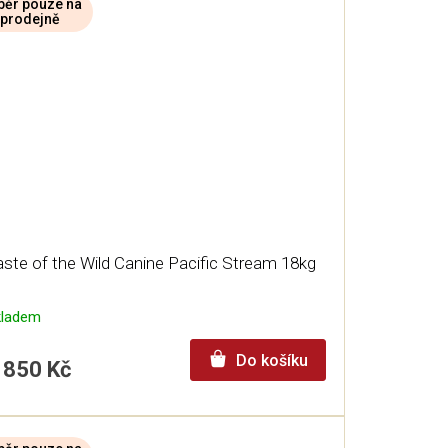
ěr pouze na
prodejně
ste of the Wild Canine Pacific Stream 18kg
kladem
Do košíku
 850 Kč