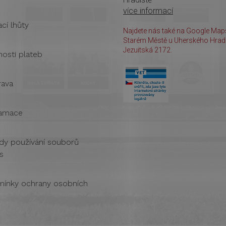
více informací
cí lhůty
Najdete nás také na Google Maps
Starém Městě u Uherského Hradi
Jezuitská 2172.
osti plateb
ava
amace
dy používání souborů
s
ínky ochrany osobních