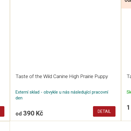
Odb
Taste of the Wild Canine High Prairie Puppy
Ta
Externí sklad - obvykle u nás následující pracovní
S
den
1
DETAIL
390 Kč
od