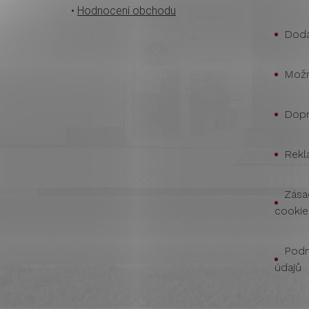
•
Hodnocení obchodu
Doda
Možn
Dopr
Rekl
Zása
cookie
Podm
údajů