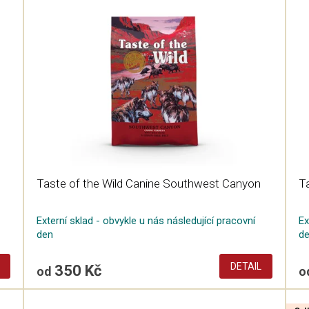
Taste of the Wild Canine Southwest Canyon
Ta
Externí sklad - obvykle u nás následující pracovní
Ex
den
d
DETAIL
350 Kč
od
o