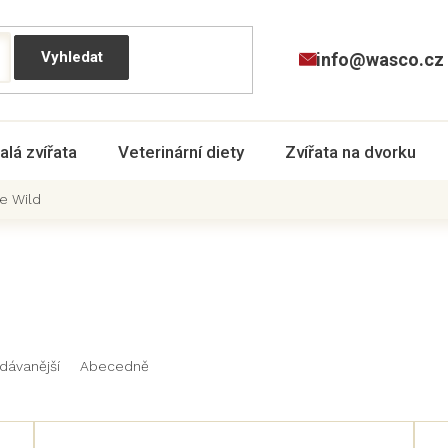
info@wasco.cz
alá zvířata
Veterinární diety
Zvířata na dvorku
he Wild
dávanější
Abecedně