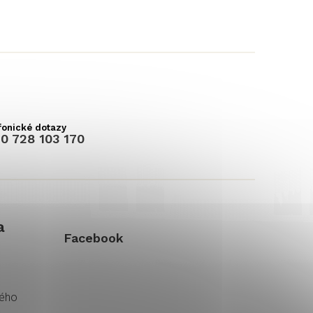
0 728 103 170
a
Facebook
kého