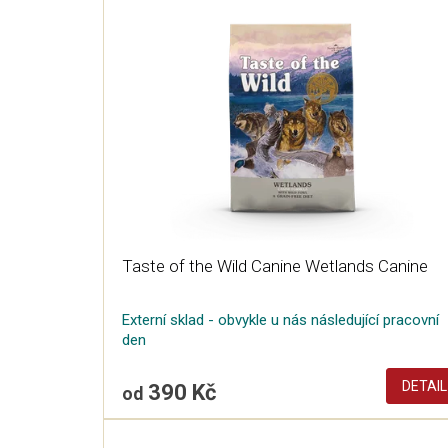
í
ý
p
p
r
i
o
s
d
p
u
r
k
o
t
d
ů
u
k
t
ů
Taste of the Wild Canine Wetlands Canine
Externí sklad - obvykle u nás následující pracovní
den
DETAIL
390 Kč
od