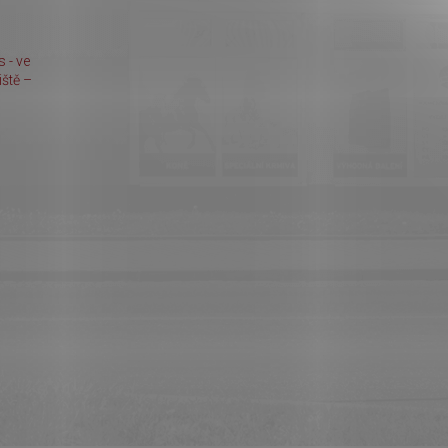
 - ve
ště –