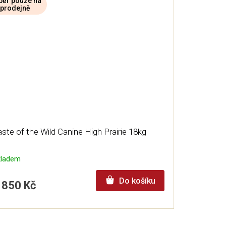
ěr pouze na
prodejně
ste of the Wild Canine High Prairie 18kg
kladem
Do košíku
 850 Kč