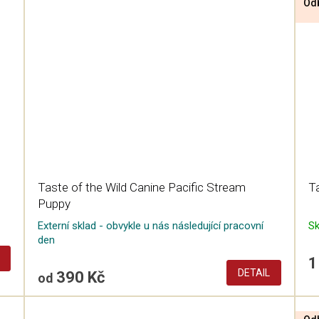
Odb
Taste of the Wild Canine Pacific Stream
Ta
Puppy
Externí sklad - obvykle u nás následující pracovní
S
den
1
DETAIL
390 Kč
od