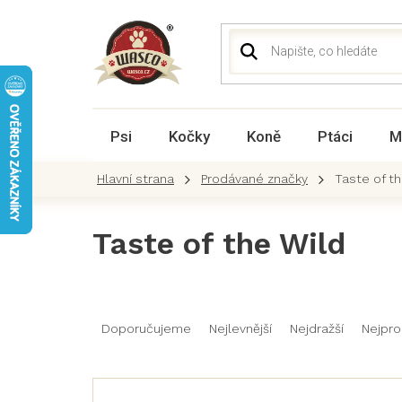
Přejít
na
obsah
Psi
Kočky
Koně
Ptáci
M
Prodávané značky
Taste of t
Taste of the Wild
Ř
a
Doporučujeme
Nejlevnější
Nejdražší
Nejpro
z
e
n
V