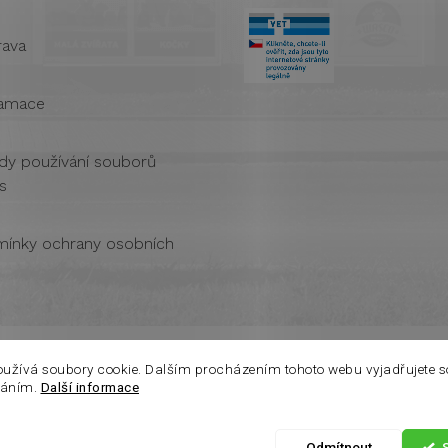
ava
amace
dy používání souborů
s
ínky ochrany osobních
oužívá soubory cookie. Dalším procházením tohoto webu vyjadřujete s
váním.
Další informace
Vážení zákazníci. Ve čtvrtek 6.8 je na prodejně otevřeno
pouze do 14:00. Děkuji za pochopení.
Odmítnout