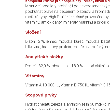
Kompletní krmivo pro dospělé psy. Pečený bizon a da
Mlsní vlci před lety proháněli po severoamerický
pochutnat právě na pečeném bizonovi a hromadě da
mořské ryby. High Prairie je krásně provoněno by
vitaminy, antioxidanty, minerály, vlákninu a přídě
Složení
Bizon 12 %, jehněčí moučka, kuřecí moučka, batáty
bílkovina, hrachový protein, moučka z mořských ry
Analytické složky
Protein 32,0 %, obsah tuku 18,0 %, hrubá vláknin
Vitamíny
Vitamín A 10 000 IU, vitamín D 750 lU, vitamín E 1
Stopové prvky
Hydrát chelátu železa a aminokyselin 60 mg/kg, 
měďnatého 7,0 mg/kg, jodid draselný 1,5 mg/kg,