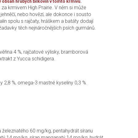
ý obsah hrubých bílkovin v tomto krmivu.
a za krmivem High Prairie. V něm si může
jehněčí, nebo hovězí, ale dokonce i sousto
in spolu s rajčaty, hráškem a batáty dodají
 požadavky těch nejnáročnějších psích gurmánů.
věřina 4 %, rajčatové výlisky, bramborová
xtrakt z Yucca schidigera.
ny 2,8 %, omega-3 mastné kyseliny 0,3 %.
u železnatého 60 mg/kg, pentahydrát síranu
atý 14 mg/kg, síran manganatý 14 mg/kg, hydrát