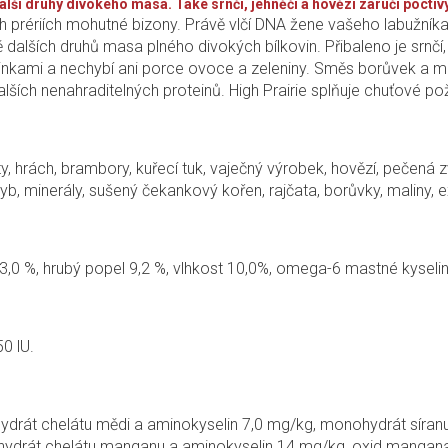
lší druhy divokého masa. Také srnčí, jehněčí a hovězí zaručí poctiv
ch prériích mohutné bizony. Právě vlčí DNA žene vašeho labužník
lších druhů masa plného divokých bílkovin. Přibaleno je srnčí, 
linkami a nechybí ani porce ovoce a zeleniny. Směs borůvek a mal
l dalších nenahraditelných proteinů. High Prairie splňuje chuťové
, hrách, brambory, kuřecí tuk, vaječný výrobek, hovězí, pečená z
b, minerály, sušený čekankový kořen, rajčata, borůvky, maliny, e
a 3,0 %, hrubý popel 9,2 %, vlhkost 10,0%, omega-6 mastné kyseli
50 lU.
hydrát chelátu mědi a aminokyselin 7,0 mg/kg, monohydrát síran
 hydrát chelátu manganu a aminokyselin 14 mg/kg, oxid mangan