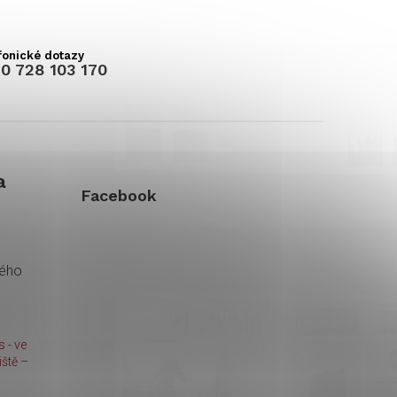
0 728 103 170
a
Facebook
kého
 - ve
ště –