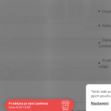
Dopr
Rekl
Zása
cookie
Podm
údajů
Tento web p
jejich použí
Nastavení
Prodejna je nyní zavřena
Navštivte nás osobně
Dnes 8:30-14:00
Skrýt