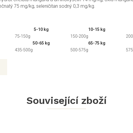
nečnatý 75 mg/kg, seleničitan sodný 0,3 mg/kg.
5-10 kg
10-15 kg
75-150g
150-200g
200
50-65 kg
65-75 kg
435-500g
500-575g
575
Související zboží