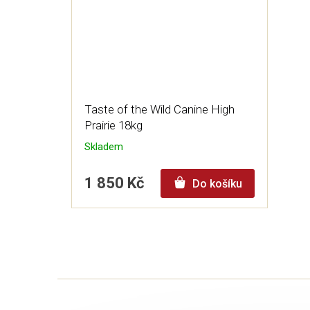
Taste of the Wild Canine High
Prairie 18kg
Skladem
1 850 Kč
Do košíku
Z
á
p
a
t