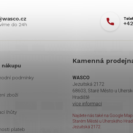
@
wasco.cz
+42
Kamenná prodejn
 nákupu
odní podmínky
WASCO
Jezuitská 2172
68603, Staré Město u Uhers
ení zboží
Hradiště
více informací
cí lhůty
Najdete nás také na Google Maps
Starém Městě u Uherského Hradi
Jezuitská 2172.
osti plateb