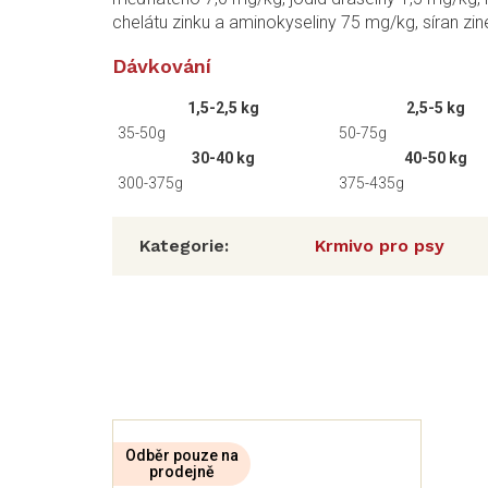
chelátu zinku a aminokyseliny 75 mg/kg, síran zi
Dávkování
1,5-2,5 kg
2,5-5 kg
35-50g
50-75g
30-40 kg
40-50 kg
300-375g
375-435g
Kategorie
:
Krmivo pro psy
Odběr pouze na
prodejně