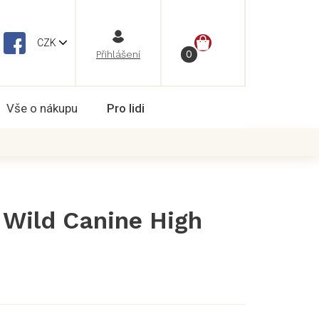
NÁKUPNÍ
CZK
Vše o nákupu
Pro lidi
KOŠÍK
 Wild Canine High