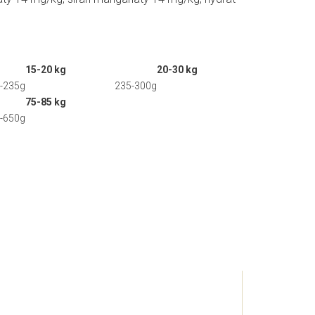
15-20 kg
20-30 kg
-235g
235-300g
75-85 kg
-650g