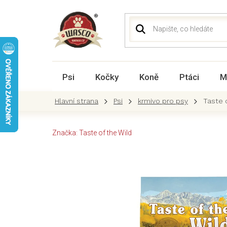
Přejít
na
obsah
Psi
Kočky
Koně
Ptáci
M
Psi
krmivo pro psy
Taste o
Značka:
Taste of the Wild