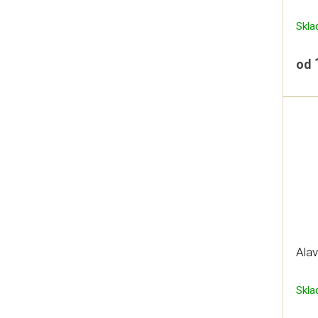
Skl
od
Ala
Skl