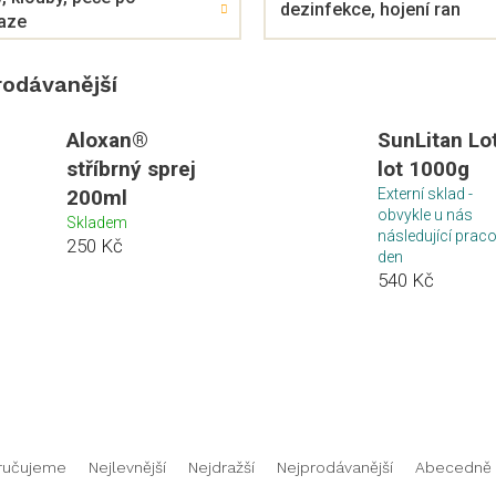
dezinfekce, hojení ran
aze
rodávanější
Aloxan®
SunLitan Lo
stříbrný sprej
lot 1000g
200ml
Externí sklad -
obvykle u nás
Skladem
následující prac
250 Kč
den
540 Kč
ručujeme
Nejlevnější
Nejdražší
Nejprodávanější
Abecedně