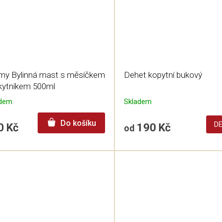
my Bylinná mast s měsíčkem
Dehet kopytní bukový
akytníkem 500ml
adem
Skladem
Do košíku
DE
0 Kč
190 Kč
od