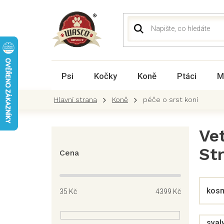
Přejít
na
obsah
Psi
Kočky
Koně
Ptáci
M
Koně
péče o srst koní
P
Ve
o
St
s
Cena
t
r
a
kosm
35
Kč
4399
Kč
n
n
í
sval