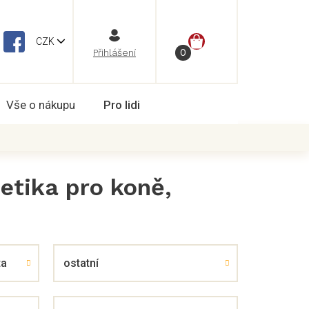
NÁKUPNÍ
CZK
Vše o nákupu
Pro lidi
KOŠÍK
etika pro koně
,
ta
ostatní