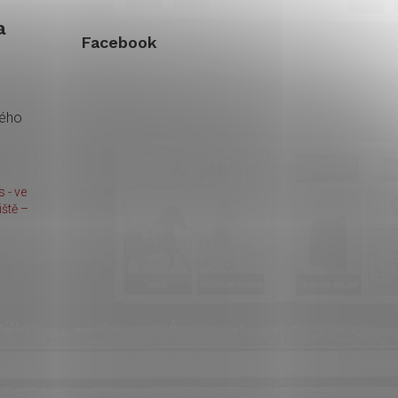
a
Facebook
kého
 - ve
ště –