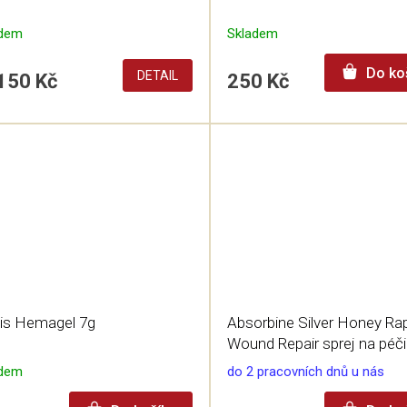
adem
Skladem
Do ko
DETAIL
150 Kč
250 Kč
vis Hemagel 7g
Absorbine Silver Honey Ra
Wound Repair sprej na péči
povrchové rány 236,6ml
adem
do 2 pracovních dnů u nás