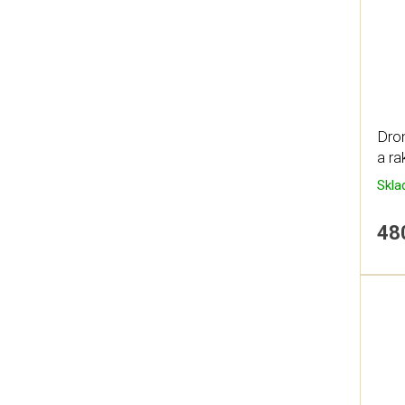
Dro
a r
Skl
48