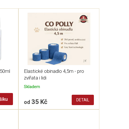
450ml
Elastické obinadlo 4,5m - pro
zvířata i lidi
Skladem
šíku
DETAIL
35 Kč
od