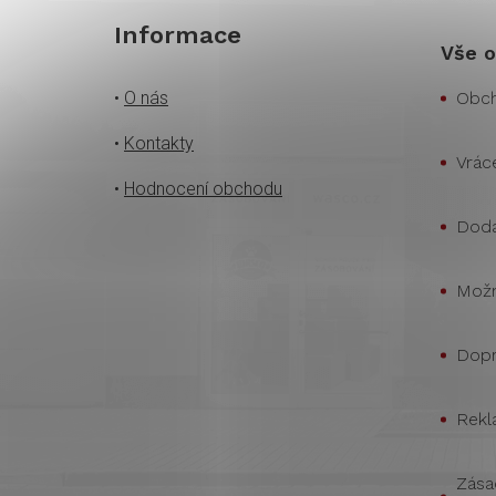
Informace
Vše o
•
O nás
Obch
•
Kontakty
Vrác
•
Hodnocení obchodu
Doda
Možn
Dopr
Rekl
Zása