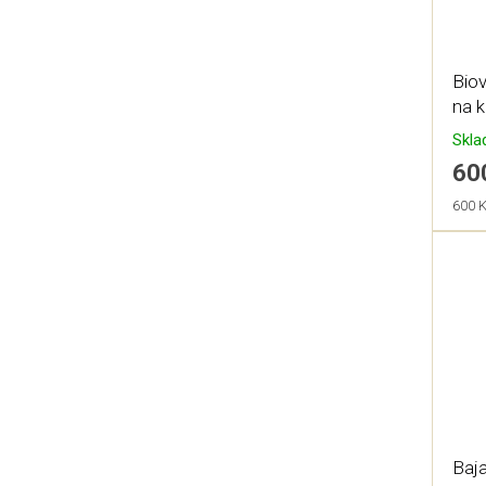
Biov
na 
Skl
60
Měrn
600 K
cena:
Baja