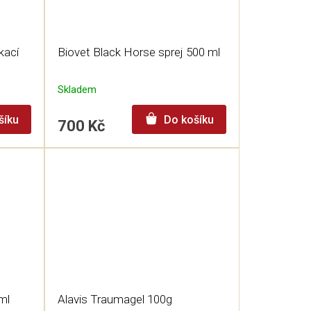
kací
Biovet Black Horse sprej 500 ml
Skladem
šíku
Do košíku
700 Kč
ml
Alavis Traumagel 100g