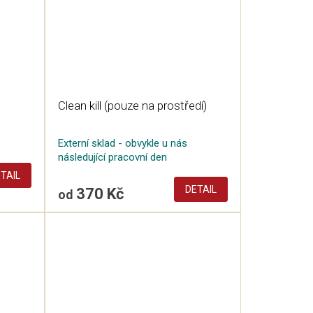
Clean kill (pouze na prostředí)
Externí sklad - obvykle u nás
následující pracovní den
TAIL
DETAIL
370 Kč
od