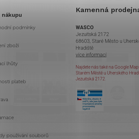
Kamenná prodejn
 nákupu
odní podmínky
WASCO
Jezuitská 2172
68603, Staré Město u Uhers
ení zboží
Hradiště
více informací
cí lhůty
Najdete nás také na Google Maps
Starém Městě u Uherského Hradi
Jezuitská 2172.
osti plateb
ava
amace
dy používání souborů