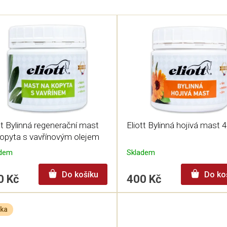
tt Bylinná regenerační mast
Eliott Bylinná hojivá mast 
kopyta s vavřínovým olejem
 ml
adem
Skladem
Do košíku
Do ko
0 Kč
400 Kč
ka