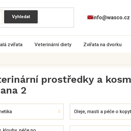
info@wasco.cz
alá zvířata
Veterinární diety
Zvířata na dvorku
terinární prostředky a kosm
rana 2
etika
Oleje, masti a péče o kopy
y, klouby, péče po