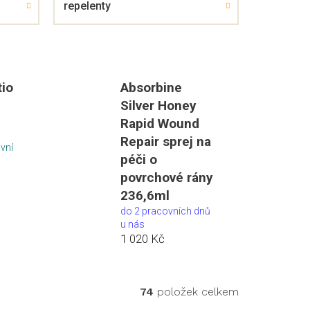
repelenty
tio
Absorbine
Silver Honey
Rapid Wound
Repair sprej na
ovní
péči o
povrchové rány
236,6ml
do 2 pracovních dnů
u nás
1 020 Kč
74
položek celkem