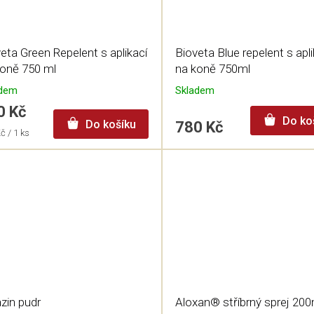
eta Green Repelent s aplikací
Bioveta Blue repelent s apli
koně 750 ml
na koně 750ml
adem
Skladem
0 Kč
Do ko
Do košíku
780 Kč
á
č / 1 ks
zin pudr
Aloxan® stříbrný sprej 200