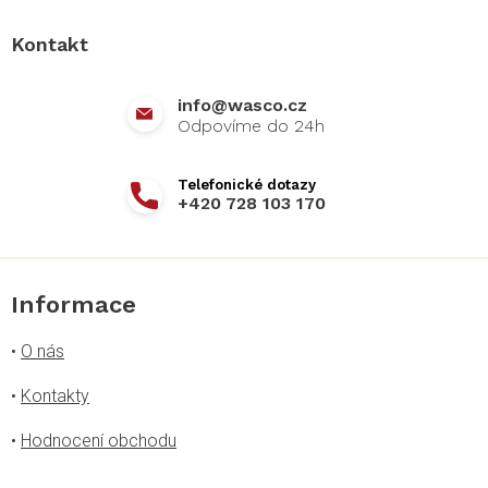
p
a
Kontakt
t
í
info
@
wasco.cz
+420 728 103 170
Informace
•
O nás
•
Kontakty
•
Hodnocení obchodu