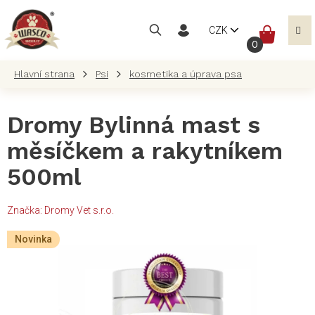
Přejít
na
NÁKUP
CZK
obsah
KOŠÍK
Psi
kosmetika a úprava psa
Dromy Bylinná mast s
měsíčkem a rakytníkem
500ml
Značka:
Dromy Vet s.r.o.
Novinka