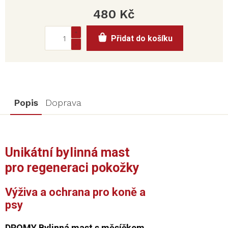
480 Kč
Měrná
Přidat do košíku
cena:
Popis
Doprava
Unikátní bylinná mast
pro regeneraci pokožky
Výživa a ochrana pro koně a
psy
DROMY Bylinná mast s měsíčkem