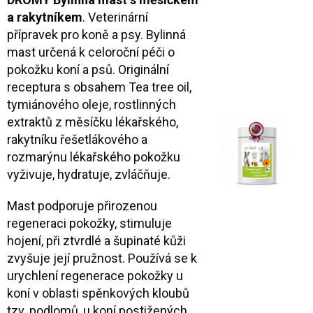
a rakytníkem
. Veterinární
přípravek pro koně a psy. Bylinná
mast určená k celoroční péči o
pokožku koní a psů. Originální
receptura s obsahem Tea tree oil,
tymiánového oleje, rostlinných
extraktů z měsíčku lékařského,
rakytníku řešetlákového a
rozmarýnu lékařského pokožku
vyživuje, hydratuje, zvláčňuje.
Mast podporuje přirozenou
regeneraci pokožky, stimuluje
hojení, při ztvrdlé a šupinaté kůži
zvyšuje její pružnost. Používá se k
urychlení regenerace pokožky u
koní v oblasti spěnkových kloubů
tzv. podlomů, u koní postižených