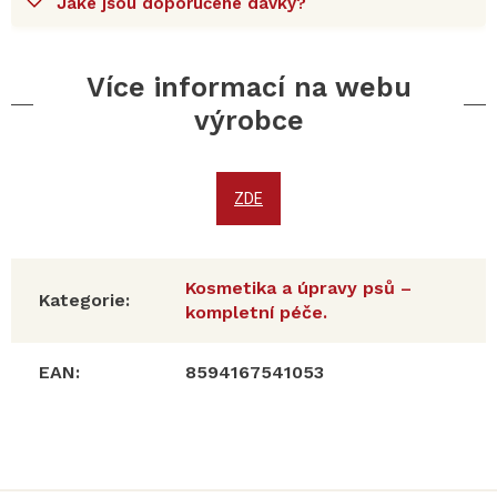
Jaké jsou doporučené dávky?
Více informací na webu
výrobce
ZDE
Kosmetika a úpravy psů –
Kategorie
:
kompletní péče.
EAN
:
8594167541053
Z
á