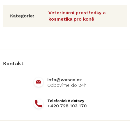
Veterinární prostředky a
Kategorie
:
kosmetika pro koně
Z
á
p
a
Kontakt
t
í
info
@
wasco.cz
+420 728 103 170