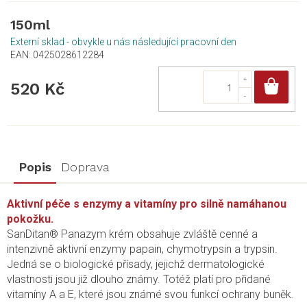
150ml
Externí sklad - obvykle u nás následující pracovní den
EAN:
0425028612284
Do
520 Kč
Popis
Doprava
Aktivní péče s enzymy a vitamíny pro silně namáhanou
pokožku.
SanDitan® Panazym krém obsahuje zvláště cenné a
intenzivně aktivní enzymy papain, chymotrypsin a trypsin.
Jedná se o biologické přísady, jejichž dermatologické
vlastnosti jsou již dlouho známy. Totéž platí pro přidané
vitamíny A a E, které jsou známé svou funkcí ochrany buněk.