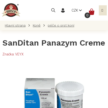
Přejít
na
NÁKUP
CZK
obsah
KOŠÍK
Koně
péče o srst koní
SanDitan Panazym Creme
Značka:
VEYX