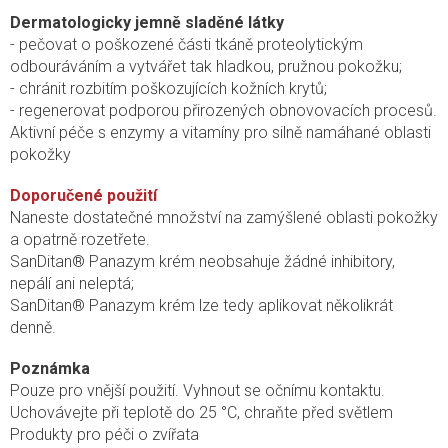
Dermatologicky jemně sladěné látky
- pečovat o poškozené části tkáně proteolytickým
odbouráváním a vytvářet tak hladkou, pružnou pokožku;
- chránit rozbitím poškozujících kožních krytů;
- regenerovat podporou přirozených obnovovacích procesů.
Aktivní péče s enzymy a vitamíny pro silně namáhané oblasti
pokožky
Doporučené použití
Naneste dostatečné množství na zamýšlené oblasti pokožky
a opatrně rozetřete.
SanDitan® Panazym krém neobsahuje žádné inhibitory,
nepálí ani neleptá;
SanDitan® Panazym krém lze tedy aplikovat několikrát
denně.
Poznámka
Pouze pro vnější použití. Vyhnout se očnímu kontaktu.
Uchovávejte při teplotě do 25 °C, chraňte před světlem
Produkty pro péči o zvířata