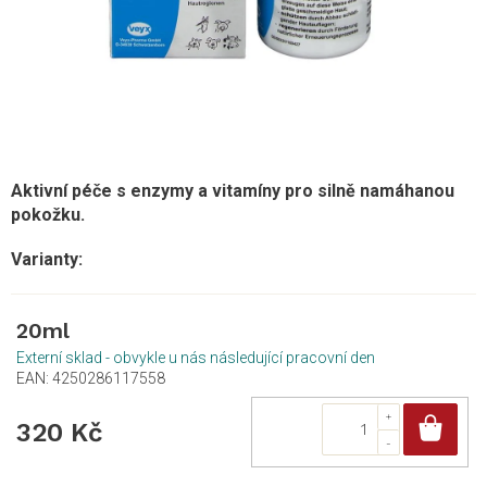
Aktivní péče s enzymy a vitamíny pro silně namáhanou
pokožku.
20ml
Externí sklad - obvykle u nás následující pracovní den
EAN:
4250286117558
Do
320 Kč