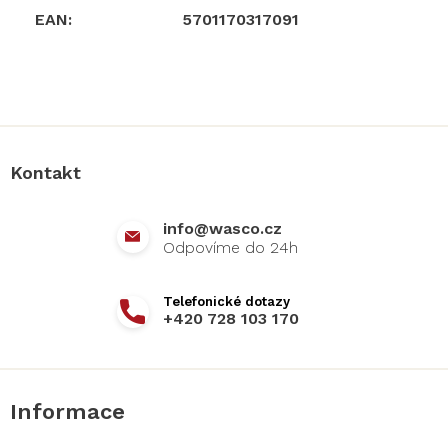
EAN
:
5701170317091
Z
á
p
a
Kontakt
t
í
info
@
wasco.cz
+420 728 103 170
Informace