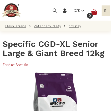
Přejít
na
NÁKUP
CZK
obsah
KOŠÍK
Veterinární diety
pro psy
Specific CGD-XL Senior
Large & Giant Breed 12kg
Značka:
Specific