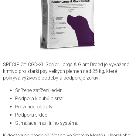
SPECIFIC™ CGD-XL Senior Large & Giant Breed je vyvážené
krmivo pro starší psy velkých plemen nad 25 kg, které
pokrývá výživové potřeby a podporuje zdraví.
Snížené zatížení ledvin
Podpora kloubů a srsti
Prevence obezity
Podpora srdce
Stimulace imunitního systému
K dostání na prodejně Wasco ve Starém Městě u Uherského