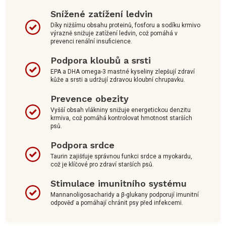
Snížené zatížení ledvin
Díky nižšímu obsahu proteinů, fosforu a sodíku krmivo
výrazně snižuje zatížení ledvin, což pomáhá v
prevenci renální insuficience.
Podpora kloubů a srsti
EPA a DHA omega-3 mastné kyseliny zlepšují zdraví
kůže a srsti a udržují zdravou kloubní chrupavku.
Prevence obezity
Vyšší obsah vlákniny snižuje energetickou denzitu
krmiva, což pomáhá kontrolovat hmotnost starších
psů.
Podpora srdce
Taurin zajišťuje správnou funkci srdce a myokardu,
což je klíčové pro zdraví starších psů.
Stimulace imunitního systému
Mannanoligosacharidy a β-glukany podporují imunitní
odpověď a pomáhají chránit psy před infekcemi.