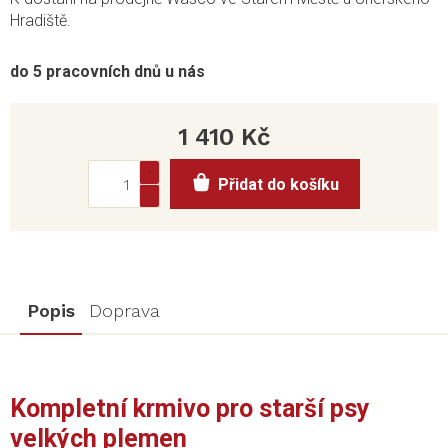
Hradiště.
do 5 pracovních dnů u nás
1 410 Kč
Měrná
Přidat do košíku
cena:
Popis
Doprava
Kompletní krmivo pro starší psy
velkých plemen