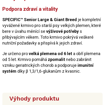
Podpora zdraví a vitality
SPECIFIC™ Senior Large & Giant Breed
je kompletní
vyvážené krmivo pro starší psy velkých plemen, které
bere v úvahu měnící se
výživové potřeby
s
přibývajícím věkem. Toto krmivo pokrývá veškeré
nutriční požadavky a přispívá k jejich zdraví.
Je určeno pro
velká plemena od 6 let
a obří plemena
od 5 let. Krmivo pomáhá
zpomalit
nebo zabránit
vzniku geriatrických chorob a podporuje
imunitní
systém
díky β 1,3/1,6-glukanům z kvasnic.
Výhody produktu