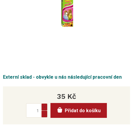
Externí sklad - obvykle u nás následující pracovní den
35 Kč
Měrná
Přidat do košíku
cena: