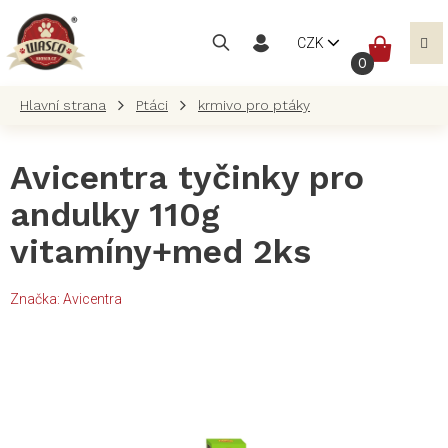
Přejít
na
NÁKUP
CZK
obsah
KOŠÍK
Ptáci
krmivo pro ptáky
Avicentra tyčinky pro
andulky 110g
vitamíny+med 2ks
Značka:
Avicentra