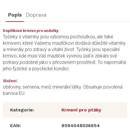
Popis
Doprava
Doplňkové krmivo pro andulky.
Tyčinky s vitamíny jsou výbornou pochoutkou, ale také
krmivem, které Vašemu mazlíčkovi dodává důležité vitamíny
a minerály pro zdravý a vitální život. Tyčinky jsou speciální
krmivo, kde musí Váš mazlíček vyvinou úsilí k získání své
potravy podobně jako v přirozeném prostředí. To napomáhá
jeho fyzické a psychické kondici.
Složení:
obiloviny, semena, med, minerální látky. Obsahuje povolená
barviva EU.
Kategorie
:
Krmení pro ptáky
EAN
:
8594048036654