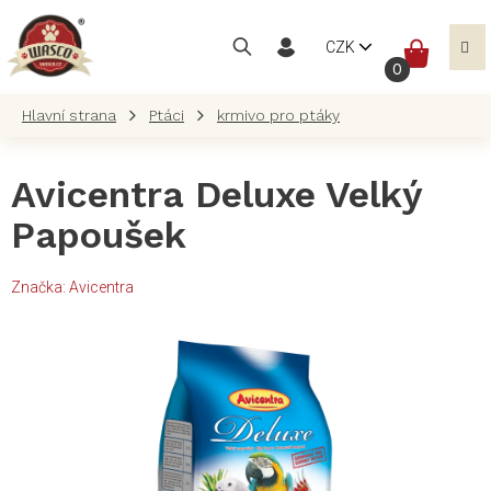
Přejít
na
NÁKUP
CZK
obsah
KOŠÍK
Ptáci
krmivo pro ptáky
Avicentra Deluxe Velký
Papoušek
Značka:
Avicentra