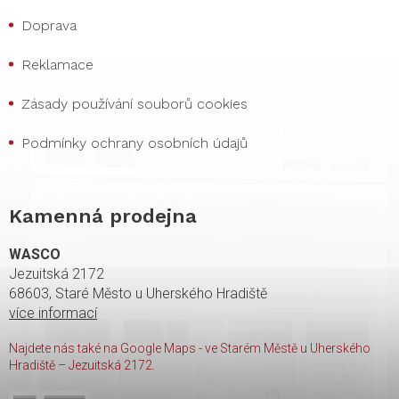
Doprava
Reklamace
Zásady používání souborů cookies
Podmínky ochrany osobních údajů
Kamenná prodejna
WASCO
Jezuitská 2172
68603, Staré Město u Uherského Hradiště
více informací
Najdete nás také na Google Maps - ve Starém Městě u Uherského
Hradiště – Jezuitská 2172.