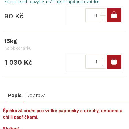
Externí sklad - obvykle u nás následující pracovní den
Do
90 Kč
15kg
Na objednávku
Do
1 030 Kč
Popis
Doprava
Špičková směs pro velké papoušky s ořechy, ovocem a
chilli papřičkami.
Složení: