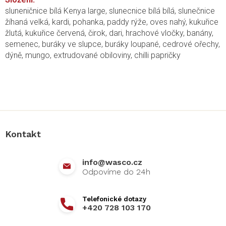
sluneničnice bílá Kenya large, slunecnice bílá bílá, slunečnice
žíhaná velká, kardi, pohanka, paddy rýže, oves nahý, kukuřice
žlutá, kukuřice červená, čirok, dari, hrachové vločky, banány,
semenec, buráky ve slupce, buráky loupané, cedrové ořechy,
dýně, mungo, extrudované obiloviny, chilli papričky
Z
á
p
a
Kontakt
t
í
info
@
wasco.cz
+420 728 103 170