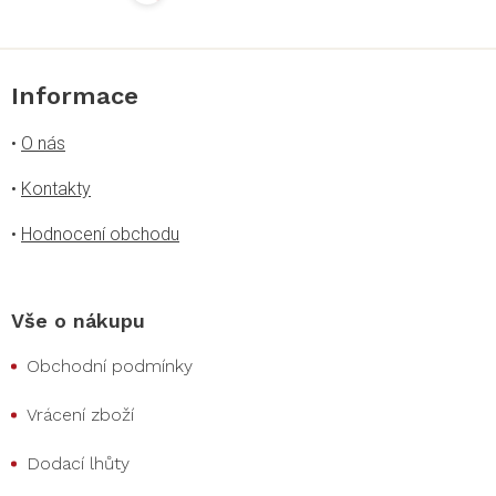
p
i
s
u
Informace
•
O nás
•
Kontakty
•
Hodnocení obchodu
Vše o nákupu
Obchodní podmínky
Vrácení zboží
Dodací lhůty