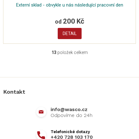
Externí sklad - obvykle u nás následující pracovní den
200 Kč
od
DETAIL
13
položek celkem
O
v
l
Z
á
á
d
p
a
a
c
Kontakt
t
í
í
p
r
info
@
wasco.cz
v
k
y
v
+420 728 103 170
ý