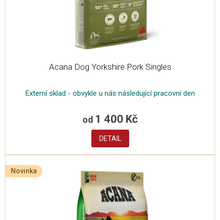
u
k
t
ů
Acana Dog Yorkshire Pork Singles
Externí sklad - obvykle u nás následující pracovní den
1 400 Kč
od
DETAIL
Novinka