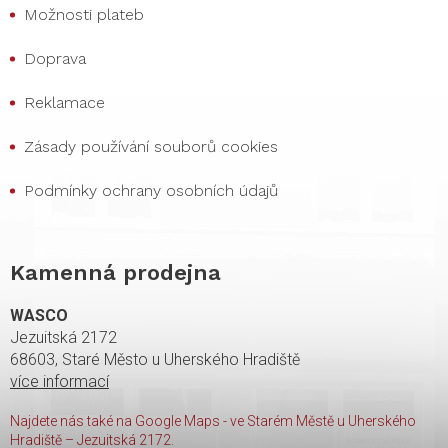
Možnosti plateb
Doprava
Reklamace
Zásady používání souborů cookies
Podmínky ochrany osobních údajů
Kamenná prodejna
WASCO
Jezuitská 2172
68603, Staré Město u Uherského Hradiště
více informací
Najdete nás také na Google Maps - ve Starém Městě u Uherského
Hradiště – Jezuitská 2172.