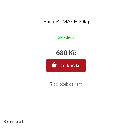
Energy's MASH 20kg
Skladem
680 Kč
Do košíku
7
položek celkem
O
v
l
Z
á
á
d
p
a
a
c
Kontakt
t
í
í
p