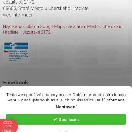
Jezuitská 2172
68603, Staré Město u Uherského Hradiště
více informací
Najdete nás také na Google Maps - ve Starém Městě u Uherského
Hradiště – Jezuitská 2172.
Facebook
Tento web používá soubory cookie. Dalším procházením tohoto
webu vyjadřujete souhlas s jejich používáním.
Další informace
Nastavení
Copyright 2026
shop Wasco
. Všechna práva vyhrazena.
Souhlasím
ě
Vytvořil Shoptet
| Nakódoval
Milan Hrnčál
Zobrazit