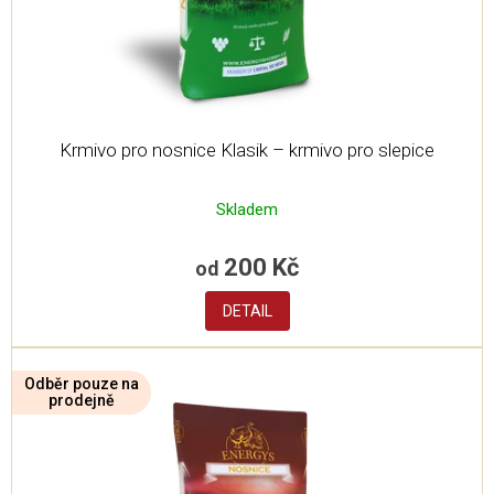
u
k
t
ů
Krmivo pro nosnice Klasik – krmivo pro slepice
Skladem
200 Kč
od
DETAIL
Odběr pouze na
prodejně