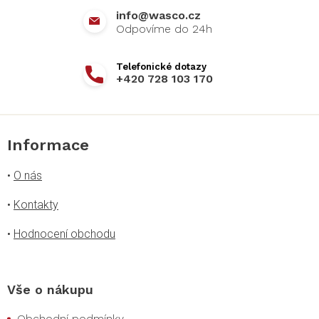
r
info
@
wasco.cz
v
k
y
v
+420 728 103 170
ý
p
i
s
u
Informace
•
O nás
•
Kontakty
•
Hodnocení obchodu
Vše o nákupu
Obchodní podmínky