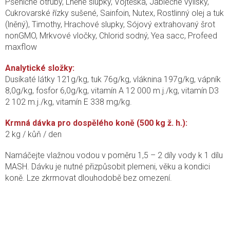
Pšeničné otruby, Lněné slupky, Vojtěška, Jablečné výlisky,
Cukrovarské řízky sušené, Sainfoin, Nutex, Rostlinný olej a tuk
(lněný), Timothy, Hrachové slupky, Sójový extrahovaný šrot
nonGMO, Mrkvové vločky, Chlorid sodný, Yea sacc, Profeed
maxflow
Analytické složky:
Dusíkaté látky 121g/kg, tuk 76g/kg, vláknina 197g/kg, vápník
8,0g/kg, fosfor 6,0g/kg, vitamín A 12 000 m.j./kg, vitamín D3
2 102 m.j./kg, vitamín E 338 mg/kg.
Krmná dávka pro dospělého koně (500 kg ž. h.):
2 kg / kůň / den
Namáčejte vlažnou vodou v poměru 1,5 – 2 díly vody k 1 dílu
MASH. Dávku je nutné přizpůsobit plemeni, věku a kondici
koně. Lze zkrmovat dlouhodobě bez omezení.
Z
á