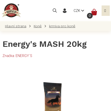
Přejít
na
NÁKUP
CZK
obsah
KOŠÍK
Koně
krmiva pro koně
Energy's MASH 20kg
Značka:
ENERGY´S