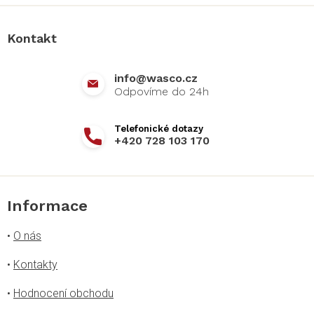
p
a
Kontakt
t
í
info
@
wasco.cz
+420 728 103 170
Informace
•
O nás
•
Kontakty
•
Hodnocení obchodu