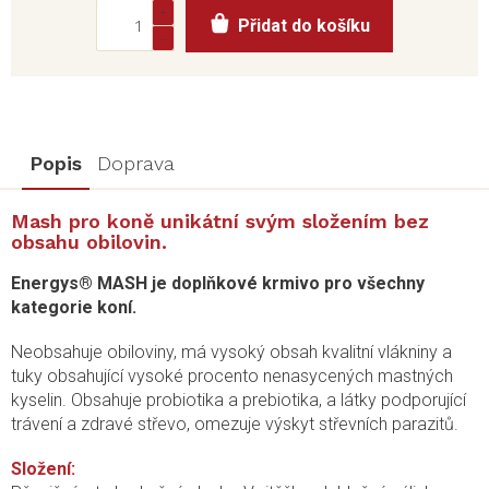
Měrná
Přidat do košíku
cena:
Popis
Doprava
Mash pro koně unikátní svým složením bez
obsahu obilovin.
Energys® MASH je doplňkové krmivo pro všechny
kategorie koní.
Neobsahuje obiloviny, má vysoký obsah kvalitní vlákniny a
tuky obsahující vysoké procento nenasycených mastných
kyselin. Obsahuje probiotika a prebiotika, a látky podporující
trávení a zdravé střevo, omezuje výskyt střevních parazitů.
Složení: