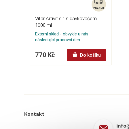
Z
ZDARMA
D
Vitar Artivit sir. s dávkovačem
A
1000 ml
R
Externí sklad - obvykle u nás
M
následující pracovní den
A
770 Kč
Do košíku
Z
á
p
a
t
í
Kontakt
info