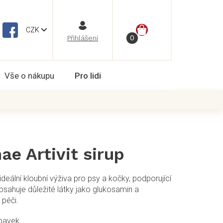
NÁKUPNÍ
CZK
Vše o nákupu
Pro lidi
KOŠÍK
ae Artivit sirup
e ideální kloubní výživa pro psy a kočky, podporující
bsahuje důležité látky jako glukosamin a
 péči.
pavek