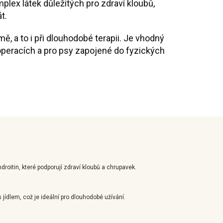
plex látek důležitých pro zdraví kloubů,
t.
ě, a to i při dlouhodobé terapii. Je vhodný
h operacích a pro psy zapojené do fyzických
roitin, které podporují zdraví kloubů a chrupavek.
ídlem, což je ideální pro dlouhodobé užívání.