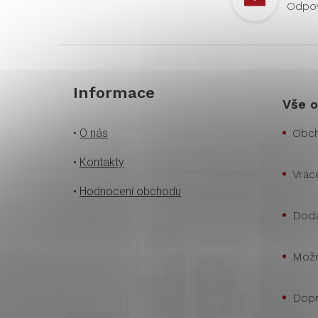
Informace
Vše o
•
O nás
Obch
•
Kontakty
Vrác
•
Hodnocení obchodu
Doda
Možn
Dopr