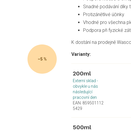
Snadné podávání díky 
Protizánětlivé účinky
Vhodné pro všechna p
Podpora při fyzické zát
K dostání na prodejně Wasco
–5 %
200ml
Externí sklad -
obvykle u nás
následující
pracovní den
EAN:
859501112
5429
500ml