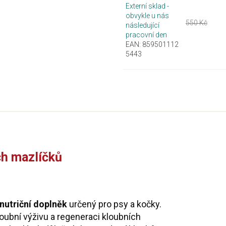
Externí sklad -
obvykle u nás
550 Kč
následující
pracovní den
EAN:
859501112
5443
ch mazlíčků
 nutriční doplněk
určený pro psy a kočky.
kloubní výživu a regeneraci kloubních