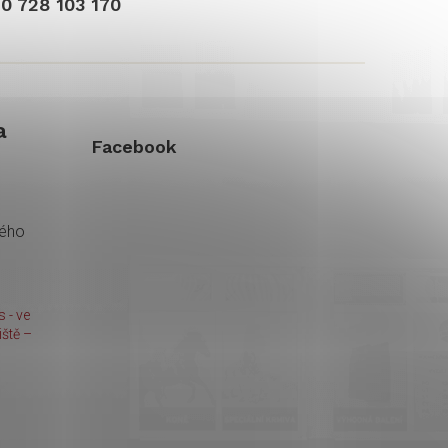
0 728 103 170
a
Facebook
kého
 - ve
ště –