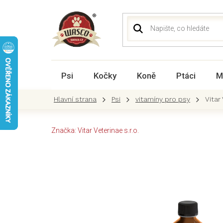
Přejít
na
obsah
Psi
Kočky
Koně
Ptáci
M
Psi
vitamíny pro psy
Vitar
Značka:
Vitar Veterinae s.r.o.