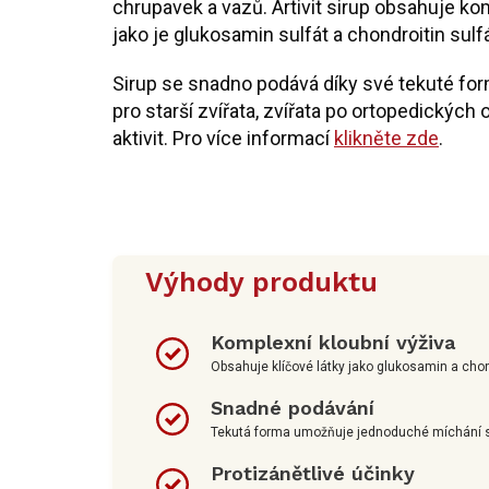
chrupavek a vazů. Artivit sirup obsahuje kom
jako je glukosamin sulfát a chondroitin sulfá
Sirup se snadno podává díky své tekuté form
pro starší zvířata, zvířata po ortopedickýc
aktivit. Pro více informací
klikněte zde
.
Výhody produktu
Komplexní kloubní výživa
Obsahuje klíčové látky jako glukosamin a chond
Snadné podávání
Tekutá forma umožňuje jednoduché míchání s j
Protizánětlivé účinky