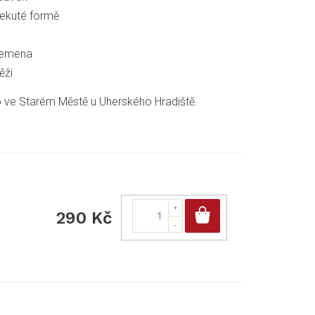
tekuté formě
lemena
ěži
 ve Starém Městě u Uherského Hradiště.
Do košíku
290 Kč