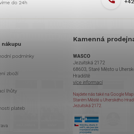
+42
Kamenná prodejn
 nákupu
odní podmínky
WASCO
Jezuitská 2172
68603, Staré Město u Uhers
ení zboží
Hradiště
více informací
cí lhůty
Najdete nás také na Google Maps
Starém Městě u Uherského Hradi
Jezuitská 2172.
osti plateb
ava