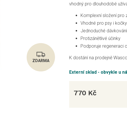
vhodný pro dlouhodobé užívá
Komplexní složení pro 
Vhodné pro psy i kočky
Jednoduché dávkování
Protizánětlivé účinky
Podporuje regeneraci 
K dostání na prodejně Wasco
ZDARMA
Z
Externí sklad - obvykle u n
D
770 Kč
Měrná
A
cena: