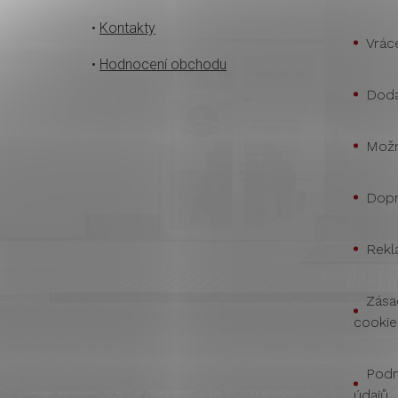
•
Kontakty
Vrác
•
Hodnocení obchodu
Doda
Možn
Dopr
Rekl
Zása
cookie
Podm
údajů