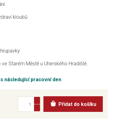
ní.
zdraví kloubů
chrupavky
 ve Starém Městě u Uherského Hradiště.
ás následující pracovní den
Přidat do košíku