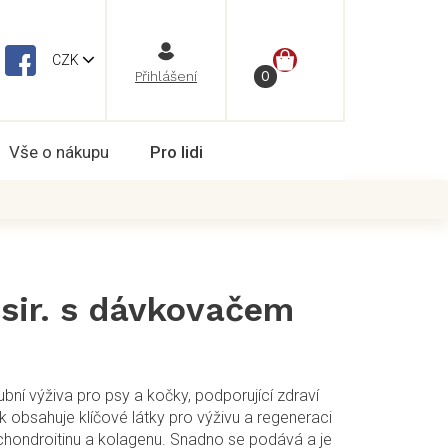
NÁKUPNÍ
CZK
Vše o nákupu
Pro lidi
KOŠÍK
t sir. s dávkovačem
kloubní výživa pro psy a kočky, podporující zdraví
k obsahuje klíčové látky pro výživu a regeneraci
chondroitinu a kolagenu. Snadno se podává a je