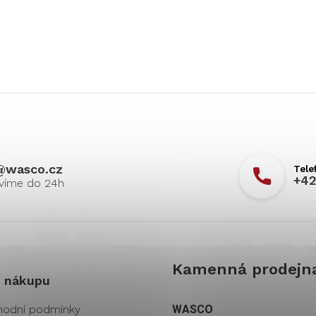
@
wasco.cz
+42
Kamenná prodejn
 nákupu
odní podmínky
WASCO