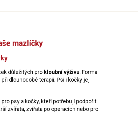
R
M
A
vaše mazlíčky
vky
ek důležitých pro
kloubní výživu
. Forma
i dlouhodobé terapii. Psi i kočky jej
 pro psy a kočky, kteří potřebují podpořit
rší zvířata, zvířata po operacích nebo pro