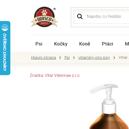
Přejít
na
obsah
Psi
Kočky
Koně
Ptáci
M
Psi
vitamíny pro psy
Vitar
Značka:
Vitar Veterinae s.r.o.