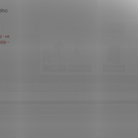
kého
 - ve
ště –