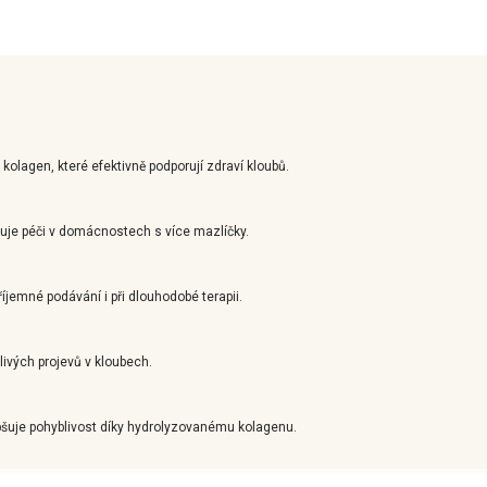
kolagen, které efektivně podporují zdraví kloubů.
šuje péči v domácnostech s více mazlíčky.
jemné podávání i při dlouhodobé terapii.
livých projevů v kloubech.
šuje pohyblivost díky hydrolyzovanému kolagenu.