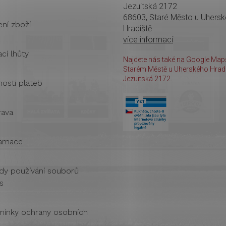
Jezuitská 2172
68603, Staré Město u Uhers
ení zboží
Hradiště
více informací
cí lhůty
Najdete nás také na Google Maps
Starém Městě u Uherského Hradi
Jezuitská 2172.
osti plateb
ava
amace
dy používání souborů
s
ínky ochrany osobních