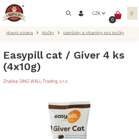
Přejít
na
NÁKUP
CZK
obsah
KOŠÍK
Kočky
pamlsky a vitamíny pro kočky
Easypill cat / Giver 4 ks
(4x10g)
Značka:
DING WALL Trading, s.r.o.