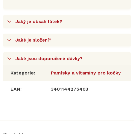
Jaký je obsah látek?
Jaké je složení?
Jaké jsou doporučené dávky?
Kategorie
:
Pamlsky a vitamíny pro kočky
EAN
:
3401144275403
Z
á
p
a