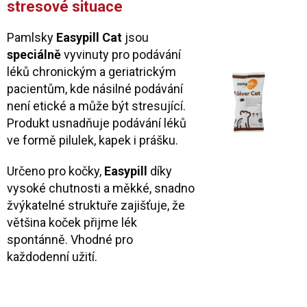
stresové situace
Pamlsky
Easypill Cat
jsou
speciálně
vyvinuty pro podávání
léků chronickým a geriatrickým
pacientům, kde násilné podávání
není etické a může být stresující.
Produkt usnadňuje podávání léků
ve formě pilulek, kapek i prášku.
Určeno pro kočky,
Easypill
díky
vysoké chutnosti a měkké, snadno
žvýkatelné struktuře zajišťuje, že
většina koček přijme lék
spontánně. Vhodné pro
každodenní užití.