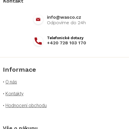
Kontakt
t
í
info
@
wasco.cz
+420 728 103 170
Informace
•
O nás
•
Kontakty
•
Hodnocení obchodu
Vše o nákupu