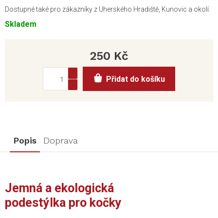
Dostupné také pro zákazníky z Uherského Hradiště, Kunovic a okolí.
Skladem
250 Kč
Měrná
Přidat do košíku
cena:
Popis
Doprava
Jemná a ekologická
podestýlka pro kočky