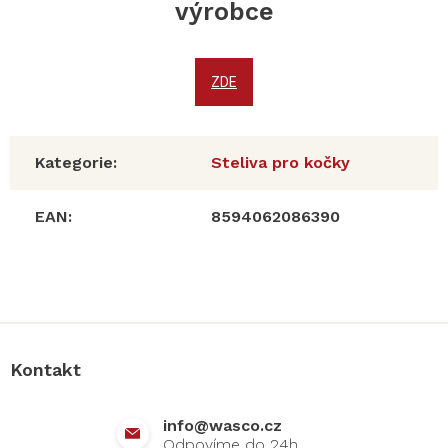
výrobce
ZDE
Kategorie
:
Steliva pro kočky
EAN
:
8594062086390
Z
á
p
a
Kontakt
t
í
info
@
wasco.cz