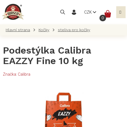
Přejít
na
NÁKUP
CZK
obsah
KOŠÍK
Kočky
steliva pro kočky
Podestýlka Calibra
EAZZY Fine 10 kg
Značka:
Calibra