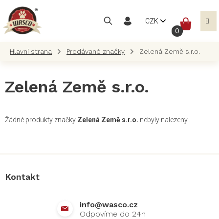
Přejít
na
NÁKUP
CZK
obsah
KOŠÍK
Prodávané značky
Zelená Země s.r.o.
Zelená Země s.r.o.
Žádné produkty značky
Zelená Země s.r.o.
nebyly nalezeny...
Z
á
p
a
Kontakt
t
í
info
@
wasco.cz