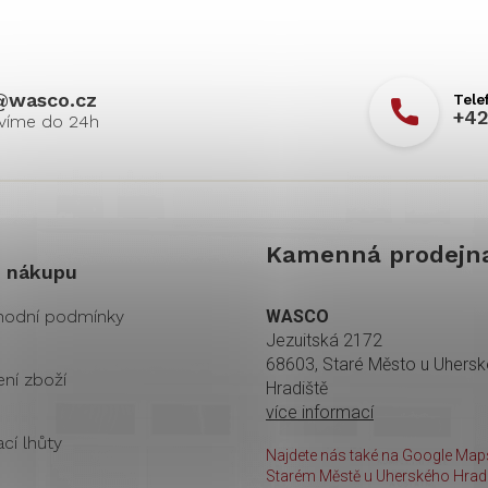
@
wasco.cz
+42
Kamenná prodejn
 nákupu
odní podmínky
WASCO
Jezuitská 2172
68603, Staré Město u Uhers
ení zboží
Hradiště
více informací
cí lhůty
Najdete nás také na Google Maps
Starém Městě u Uherského Hradi