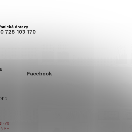
0 728 103 170
a
Facebook
kého
 - ve
ště –