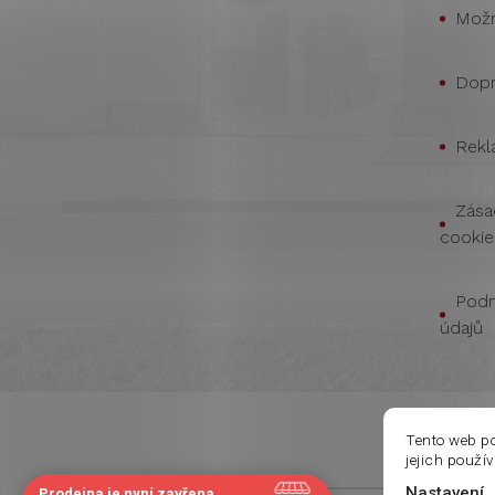
Možn
Dopr
Rekl
Zása
cookie
Podm
údajů
Tento web p
jejich použí
Nastavení
Prodejna je nyní zavřena