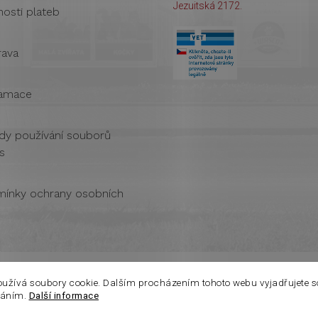
Jezuitská 2172.
osti plateb
ava
amace
dy používání souborů
s
ínky ochrany osobních
oužívá soubory cookie. Dalším procházením tohoto webu vyjadřujete s
váním.
Další informace