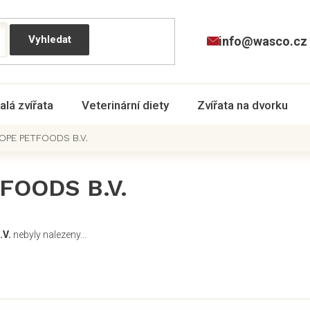
info@wasco.cz
alá zvířata
Veterinární diety
Zvířata na dvorku
OPE PETFOODS B.V.
FOODS B.V.
V.
nebyly nalezeny...