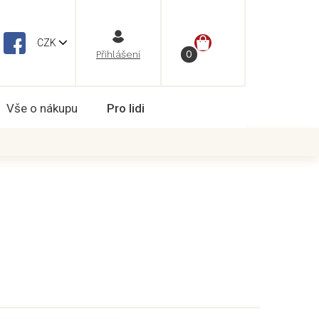
NÁKUPNÍ
CZK
Vše o nákupu
Pro lidi
KOŠÍK