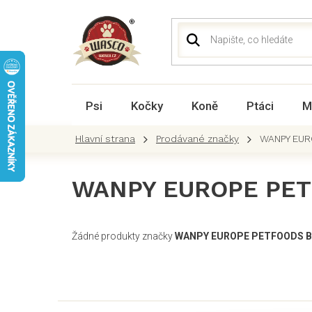
Přejít
na
obsah
Psi
Kočky
Koně
Ptáci
M
Prodávané značky
WANPY EUR
WANPY EUROPE PET
Žádné produkty značky
WANPY EUROPE PETFOODS B.
Z
á
p
a