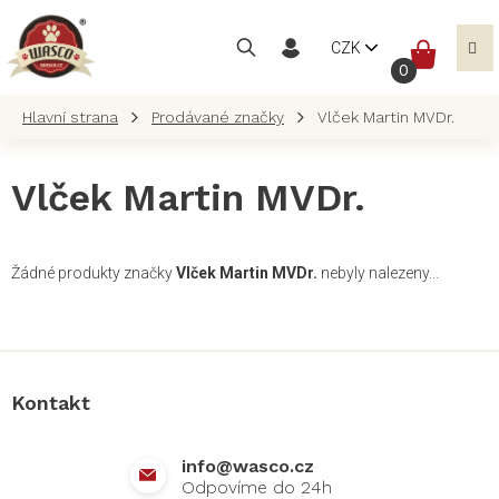
Přejít
na
NÁKUP
CZK
obsah
KOŠÍK
Prodávané značky
Vlček Martin MVDr.
Vlček Martin MVDr.
Žádné produkty značky
Vlček Martin MVDr.
nebyly nalezeny...
Z
á
p
a
Kontakt
t
í
info
@
wasco.cz