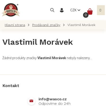
Přejít
na
NÁKUP
CZK
obsah
KOŠÍK
Prodávané značky
Vlastimil Morávek
Vlastimil Morávek
Žádné produkty značky
Vlastimil Morávek
nebyly nalezeny...
Z
á
p
a
Kontakt
t
í
info
@
wasco.cz