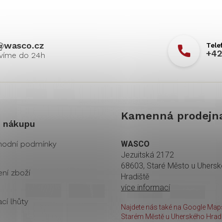
@
wasco.cz
+42
Kamenná prodejn
 nákupu
odní podmínky
WASCO
Jezuitská 2172
68603, Staré Město u Uhers
ení zboží
Hradiště
více informací
cí lhůty
Najdete nás také na Google Maps
Starém Městě u Uherského Hradi