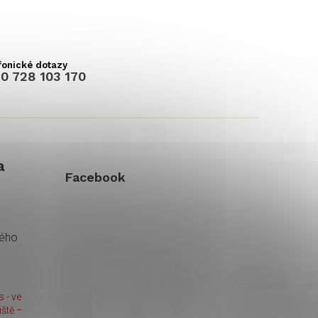
0 728 103 170
a
Facebook
kého
 - ve
ště –