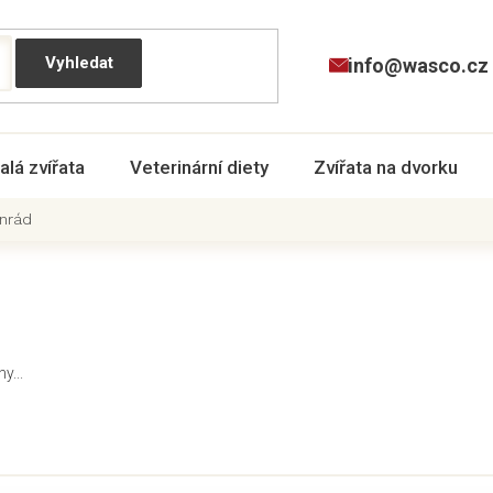
info@wasco.cz
alá zvířata
Veterinární diety
Zvířata na dvorku
onrád
y...