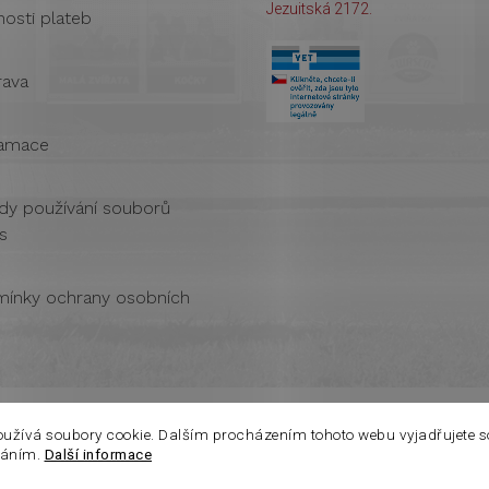
Jezuitská 2172.
osti plateb
ava
amace
dy používání souborů
s
ínky ochrany osobních
oužívá soubory cookie. Dalším procházením tohoto webu vyjadřujete s
váním.
Další informace