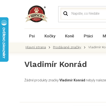
Přejít
na
obsah
Psi
Kočky
Koně
Ptáci
M
Prodávané značky
Vladimír K
Vladimír Konrád
Žádné produkty značky
Vladimír Konrád
nebyly nalezen
Z
á
p
a