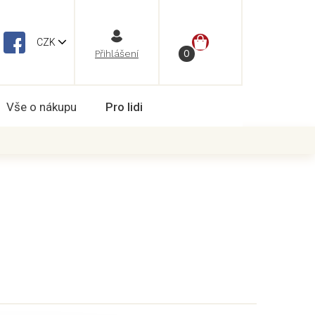
NÁKUPNÍ
CZK
Vše o nákupu
Pro lidi
KOŠÍK