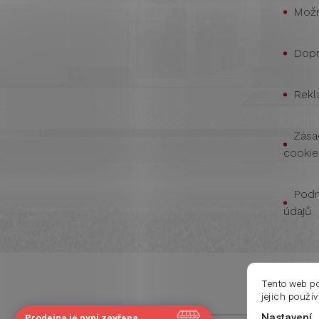
Možn
Dopr
Rekl
Zása
cookie
Podm
údajů
Tento web p
jejich použí
Nastavení
Prodejna je nyní zavřena