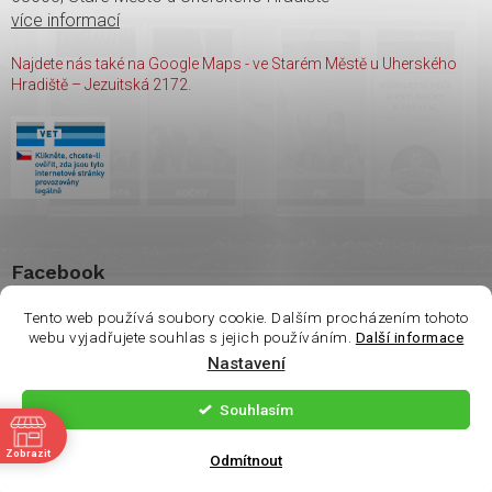
více informací
Najdete nás také na Google Maps - ve Starém Městě u Uherského
Hradiště – Jezuitská 2172.
Facebook
Tento web používá soubory cookie. Dalším procházením tohoto
webu vyjadřujete souhlas s jejich používáním.
Další informace
Vážení zákazníci. Ve
Nastavení
čtvrtek 6.8 je na
Copyright 2026
shop Wasco
. Všechna práva vyhrazena.
prodejně otevřeno
Souhlasím
pouze do 14:00. Děkuji
ě
Vytvořil Shoptet
| Nakódoval
Milan Hrnčál
Zobrazit
za pochopení.
Odmítnout