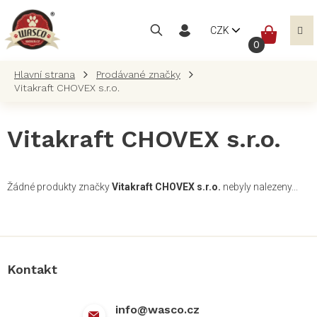
Přejít
na
NÁKUP
CZK
obsah
KOŠÍK
Prodávané značky
Vitakraft CHOVEX s.r.o.
Vitakraft CHOVEX s.r.o.
Žádné produkty značky
Vitakraft CHOVEX s.r.o.
nebyly nalezeny...
Z
á
p
a
Kontakt
t
í
info
@
wasco.cz