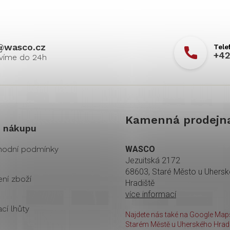
@
wasco.cz
+42
Kamenná prodejn
 nákupu
odní podmínky
WASCO
Jezuitská 2172
68603, Staré Město u Uhers
ení zboží
Hradiště
více informací
cí lhůty
Najdete nás také na Google Maps
Starém Městě u Uherského Hradi