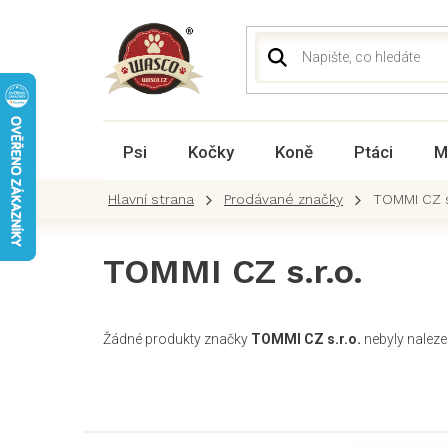
Přejít
na
obsah
Psi
Kočky
Koně
Ptáci
M
Prodávané značky
TOMMI CZ s.
TOMMI CZ s.r.o.
Žádné produkty značky
TOMMI CZ s.r.o.
nebyly nalezen
Z
á
p
a