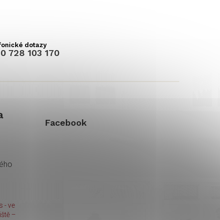
0 728 103 170
a
Facebook
kého
 - ve
ště –