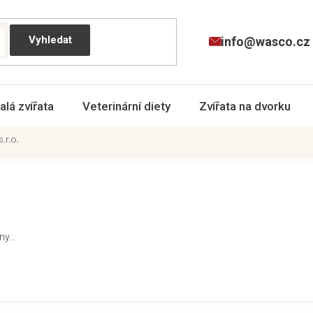
info@wasco.cz
alá zvířata
Veterinární diety
Zvířata na dvorku
r.o.
y...