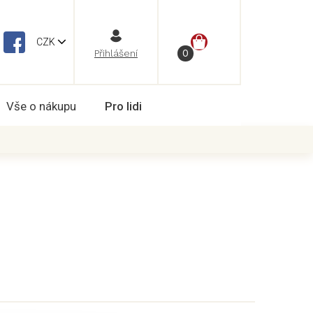
NÁKUPNÍ
CZK
Vše o nákupu
Pro lidi
KOŠÍK