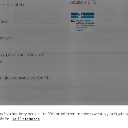
Jezuitská 2172.
osti plateb
ava
amace
dy používání souborů
s
ínky ochrany osobních
oužívá soubory cookie. Dalším procházením tohoto webu vyjadřujete s
váním.
Další informace