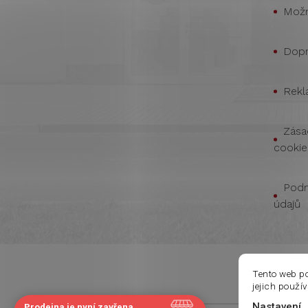
Možn
Dopr
Rekl
Zása
cookie
Podm
údajů
Tento web p
jejich použí
Nastavení
Prodejna je nyní zavřena