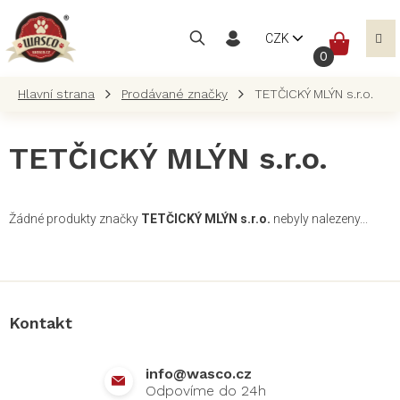
Přejít
na
NÁKUP
CZK
obsah
KOŠÍK
Prodávané značky
TETČICKÝ MLÝN s.r.o.
TETČICKÝ MLÝN s.r.o.
Žádné produkty značky
TETČICKÝ MLÝN s.r.o.
nebyly nalezeny...
Z
á
p
a
Kontakt
t
í
info
@
wasco.cz