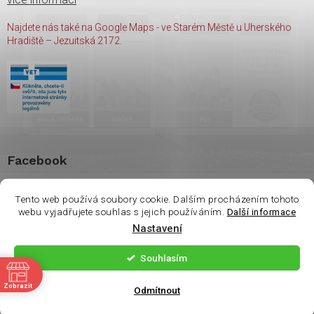
Najdete nás také na Google Maps - ve Starém Městě u Uherského
Hradiště – Jezuitská 2172.
Facebook
shop Wasco
Tento web používá soubory cookie. Dalším procházením tohoto
webu vyjadřujete souhlas s jejich používáním.
Další informace
Nastavení
Copyright 2026
shop Wasco
. Všechna práva vyhrazena.
Souhlasím
ě
Vytvořil Shoptet
| Nakódoval
Milan Hrnčál
Zobrazit
Odmítnout