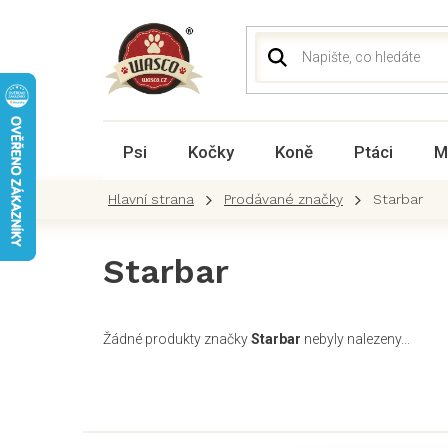
Přejít
na
obsah
Psi
Kočky
Koně
Ptáci
M
Prodávané značky
Starbar
Starbar
Žádné produkty značky
Starbar
nebyly nalezeny...
Z
á
p
a