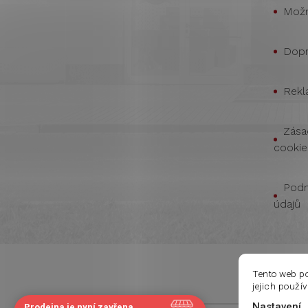
Možn
Dopr
Rekl
Zása
cookie
Podm
údajů
Tento web p
jejich použí
Nastavení
Prodejna je nyní zavřena