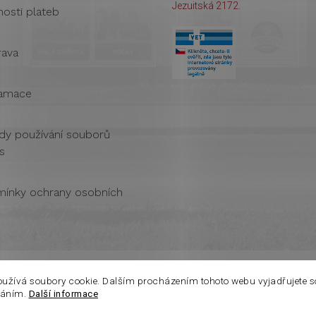
Jezuitská 2172.
osti plateb
ava
amace
dy používání souborů
s
ínky ochrany osobních
oužívá soubory cookie. Dalším procházením tohoto webu vyjadřujete s
váním.
Další informace