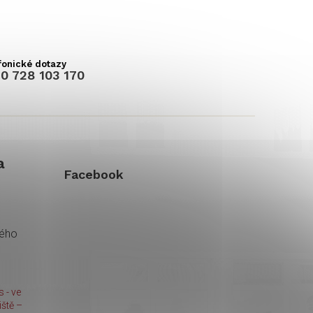
0 728 103 170
a
Facebook
kého
 - ve
ště –