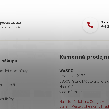
@
wasco.cz
+42
Kamenná prodejn
 nákupu
odní podmínky
WASCO
Jezuitská 2172
68603, Staré Město u Uhers
ení zboží
Hradiště
více informací
cí lhůty
Najdete nás také na Google Maps
Starém Městě u Uherského Hradi