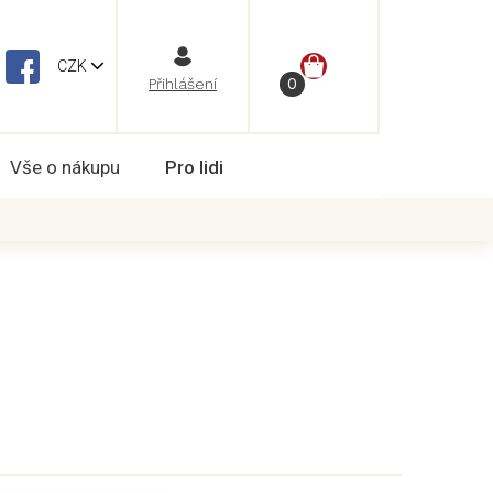
NÁKUPNÍ
CZK
Vše o nákupu
Pro lidi
KOŠÍK