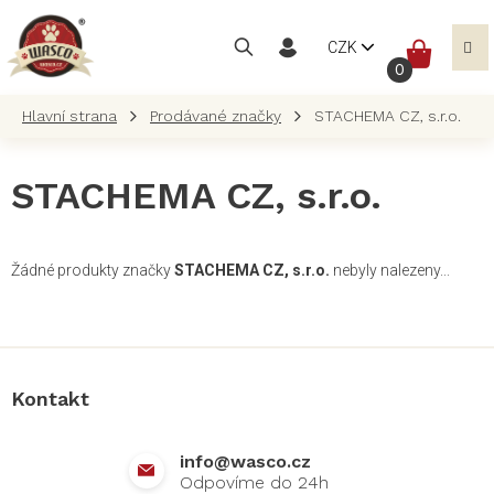
Přejít
na
NÁKUP
CZK
obsah
KOŠÍK
Prodávané značky
STACHEMA CZ, s.r.o.
STACHEMA CZ, s.r.o.
Žádné produkty značky
STACHEMA CZ, s.r.o.
nebyly nalezeny...
Z
á
p
a
Kontakt
t
í
info
@
wasco.cz