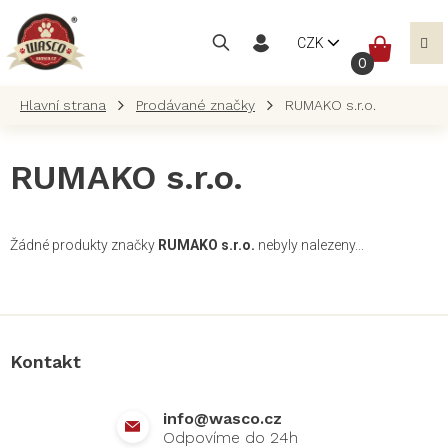
Přejít
na
NÁKUP
CZK
obsah
KOŠÍK
Prodávané značky
RUMAKO s.r.o.
RUMAKO s.r.o.
Žádné produkty značky
RUMAKO s.r.o.
nebyly nalezeny...
Z
á
p
a
Kontakt
t
í
info
@
wasco.cz