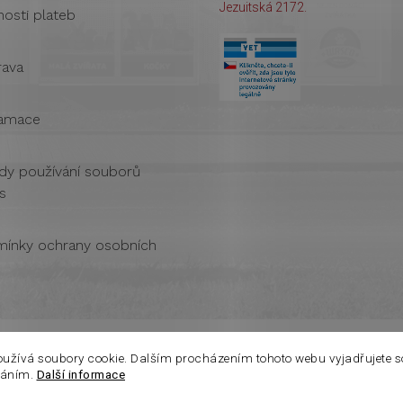
Jezuitská 2172.
osti plateb
ava
amace
dy používání souborů
s
ínky ochrany osobních
oužívá soubory cookie. Dalším procházením tohoto webu vyjadřujete s
váním.
Další informace