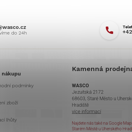
@
wasco.cz
+42
Kamenná prodejn
 nákupu
odní podmínky
WASCO
Jezuitská 2172
68603, Staré Město u Uhers
ení zboží
Hradiště
více informací
cí lhůty
Najdete nás také na Google Maps
Starém Městě u Uherského Hradi