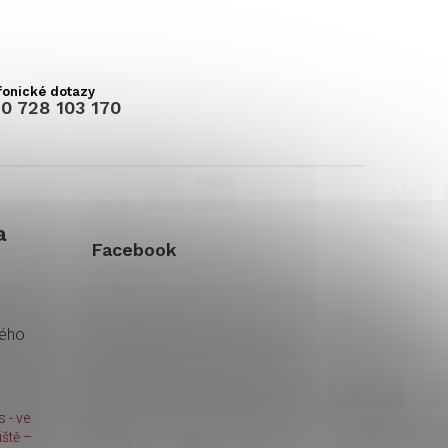
0 728 103 170
a
Facebook
kého
 - ve
ště –