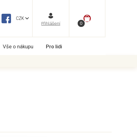
NÁKUPNÍ
CZK
Vše o nákupu
Pro lidi
KOŠÍK