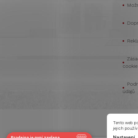
Možn
Dopr
Rekl
Zása
cookie
Podm
údajů
Tento web p
jejich použí
Nastavení
Prodejna je nyní zavřena