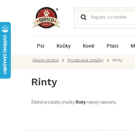
Přejít
na
obsah
Psi
Kočky
Koně
Ptáci
M
Prodávané značky
Rinty
Rinty
Žádné produkty značky
Rinty
nebyly nalezeny...
Z
á
p
a