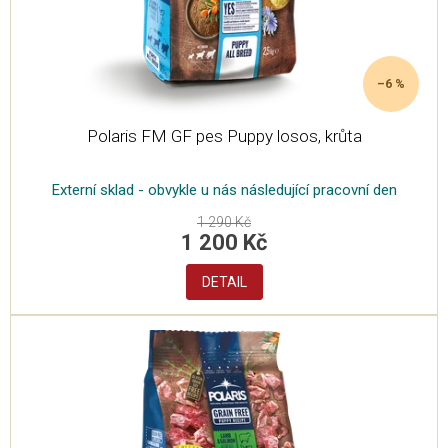
u
k
t
ů
–6 %
Polaris FM GF pes Puppy losos, krůta
Externí sklad - obvykle u nás následující pracovní den
1 290 Kč
1 200 Kč
DETAIL