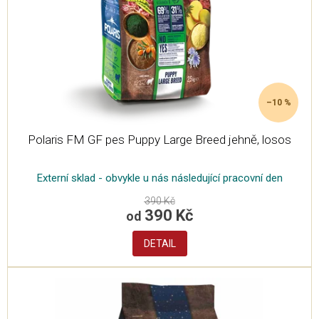
–10 %
Polaris FM GF pes Puppy Large Breed jehně, losos
Externí sklad - obvykle u nás následující pracovní den
390 Kč
390 Kč
od
DETAIL