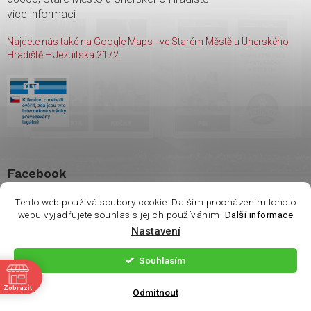
více informací
Najdete nás také na Google Maps - ve Starém Městě u Uherského
Hradiště – Jezuitská 2172.
Facebook
Tento web používá soubory cookie. Dalším procházením tohoto
webu vyjadřujete souhlas s jejich používáním.
Další informace
Vážení zákazníci. Ve
Nastavení
čtvrtek 6.8 je na
Copyright 2026
shop Wasco
. Všechna práva vyhrazena.
prodejně otevřeno
Souhlasím
pouze do 14:00. Děkuji
ě
Vytvořil Shoptet
| Nakódoval
Milan Hrnčál
Zobrazit
za pochopení.
Odmítnout