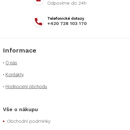
v
k
y
v
+420 728 103 170
ý
p
i
s
u
Informace
•
O nás
•
Kontakty
•
Hodnocení obchodu
Vše o nákupu
Obchodní podmínky