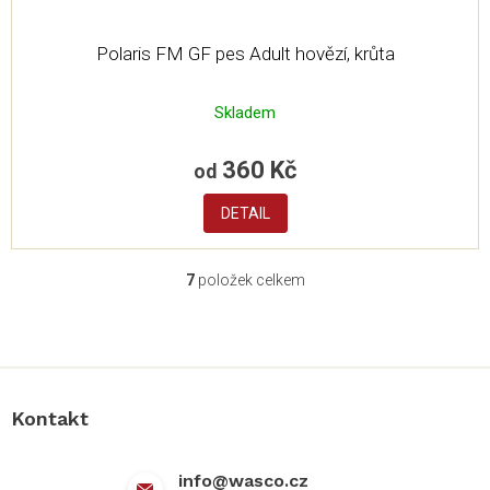
Polaris FM GF pes Adult hovězí, krůta
Skladem
360 Kč
od
DETAIL
7
položek celkem
O
v
l
Z
á
á
d
p
a
a
c
Kontakt
t
í
í
p
r
info
@
wasco.cz