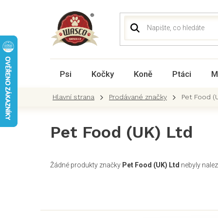
Přejít
na
obsah
Psi
Kočky
Koně
Ptáci
M
Prodávané značky
Pet Food (
Pet Food (UK) Ltd
Žádné produkty značky
Pet Food (UK) Ltd
nebyly naleze
Z
á
p
a