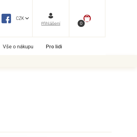
NÁKUPNÍ
CZK
Vše o nákupu
Pro lidi
KOŠÍK