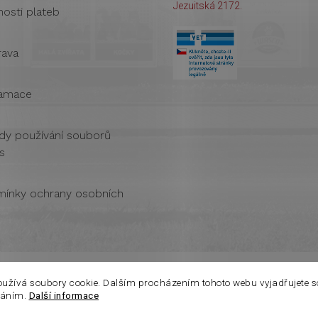
Jezuitská 2172.
osti plateb
ava
amace
dy používání souborů
s
ínky ochrany osobních
oužívá soubory cookie. Dalším procházením tohoto webu vyjadřujete s
váním.
Další informace