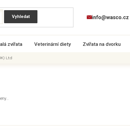
info@wasco.cz
alá zvířata
Veterinární diety
Zvířata na dvorku
UK) Ltd
ny...