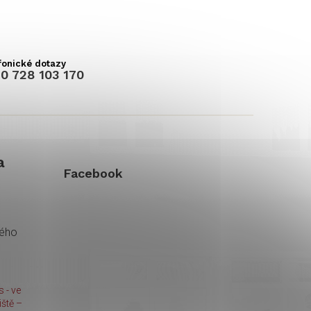
0 728 103 170
a
Facebook
kého
 - ve
ště –