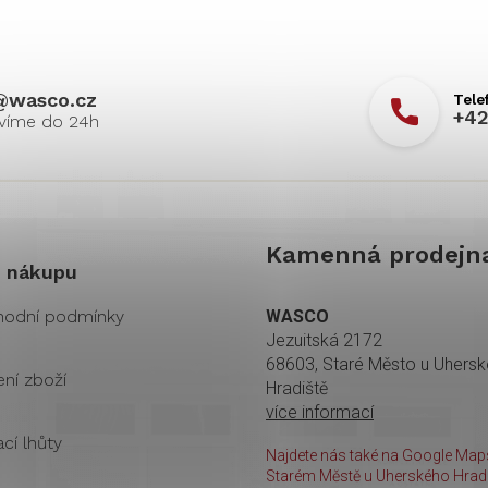
@
wasco.cz
+42
Kamenná prodejn
 nákupu
odní podmínky
WASCO
Jezuitská 2172
68603, Staré Město u Uhers
ení zboží
Hradiště
více informací
cí lhůty
Najdete nás také na Google Maps
Starém Městě u Uherského Hradi