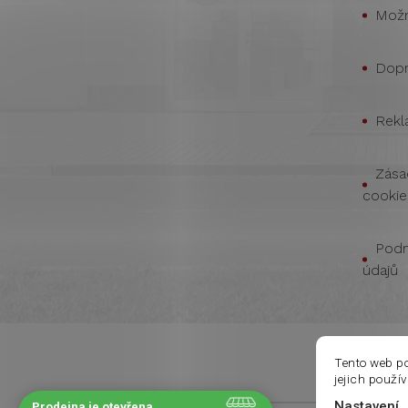
Možn
Dopr
Rekl
Zása
cookie
Podm
údajů
Tento web p
jejich použí
Nastavení
Prodejna je otevřena