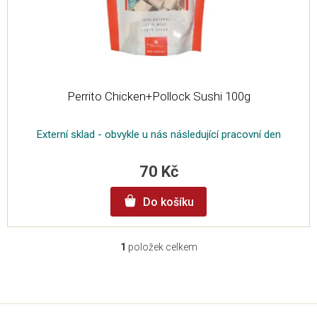
u
k
t
ů
Perrito Chicken+Pollock Sushi 100g
Externí sklad - obvykle u nás následující pracovní den
70 Kč
Do košíku
1
položek celkem
O
v
l
Z
á
á
d
p