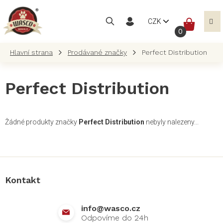
Přejít
na
NÁKUP
CZK
obsah
KOŠÍK
Prodávané značky
Perfect Distribution
Perfect Distribution
Žádné produkty značky
Perfect Distribution
nebyly nalezeny...
Z
á
p
a
Kontakt
t
í
info
@
wasco.cz