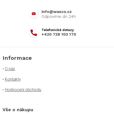
í
info
@
wasco.cz
+420 728 103 170
Informace
•
O nás
•
Kontakty
•
Hodnocení obchodu
Vše o nákupu