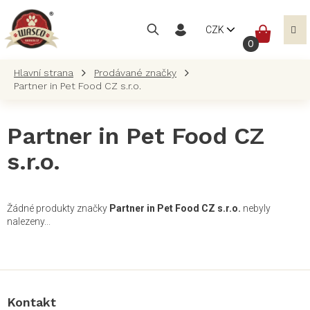
Přejít
na
NÁKUP
CZK
obsah
KOŠÍK
Prodávané značky
Partner in Pet Food CZ s.r.o.
Partner in Pet Food CZ
s.r.o.
Žádné produkty značky
Partner in Pet Food CZ s.r.o.
nebyly
nalezeny...
Z
á
p
a
Kontakt
t