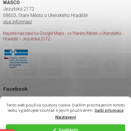
WASCO
Jezuitská 2172
68603, Staré Město u Uherského Hradiště
více informací
Najdete nás také na Google Maps - ve Starém Městě u Uherského
Hradiště – Jezuitská 2172.
Facebook
shop Wasco
Tento web používá soubory cookie. Dalším procházením tohoto
webu vyjadřujete souhlas s jejich používáním.
Další informace
Vážení zákazníci. Ve
Nastavení
čtvrtek 6.8 je na
Copyright 2026
shop Wasco
. Všechna práva vyhrazena.
prodejně otevřeno
Souhlasím