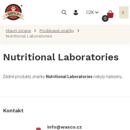
Přejít
na
NÁKUP
CZK
obsah
KOŠÍK
Prodávané značky
Nutritional Laboratories
Nutritional Laboratories
Žádné produkty značky
Nutritional Laboratories
nebyly nalezeny...
Z
á
p
a
Kontakt
t
í
info
@
wasco.cz