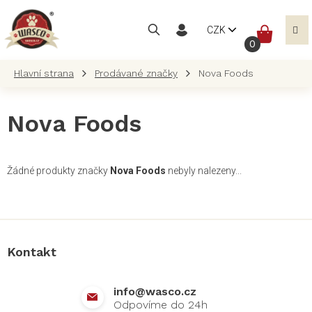
Přejít
na
NÁKUP
CZK
obsah
KOŠÍK
Prodávané značky
Nova Foods
Nova Foods
Žádné produkty značky
Nova Foods
nebyly nalezeny...
Z
á
p
a
Kontakt
t
í
info
@
wasco.cz