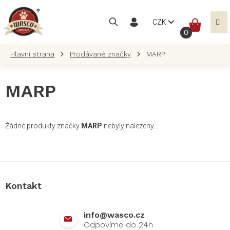
Přejít
na
NÁKUP
CZK
obsah
KOŠÍK
Prodávané značky
MARP
MARP
Žádné produkty značky
MARP
nebyly nalezeny...
Z
á
p
a
Kontakt
t
í
info
@
wasco.cz