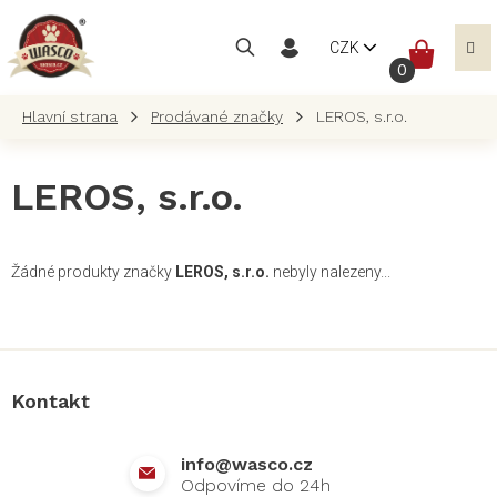
Přejít
na
NÁKUP
CZK
obsah
KOŠÍK
Prodávané značky
LEROS, s.r.o.
LEROS, s.r.o.
Žádné produkty značky
LEROS, s.r.o.
nebyly nalezeny...
Z
á
p
a
Kontakt
t
í
info
@
wasco.cz