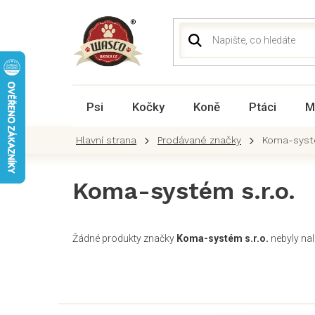
Přejít
na
obsah
Psi
Kočky
Koně
Ptáci
M
Prodávané značky
Koma-systé
Koma-systém s.r.o.
Žádné produkty značky
Koma-systém s.r.o.
nebyly nal
Z
á
p
a