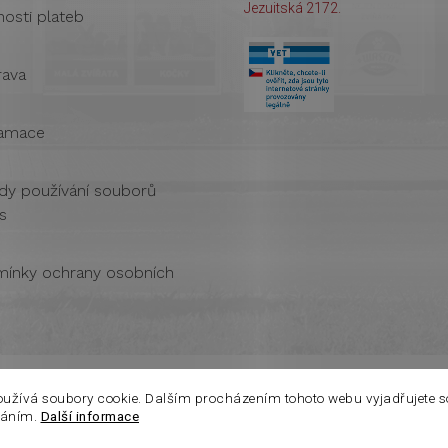
Jezuitská 2172.
osti plateb
ava
amace
dy používání souborů
s
ínky ochrany osobních
oužívá soubory cookie. Dalším procházením tohoto webu vyjadřujete s
váním.
Další informace