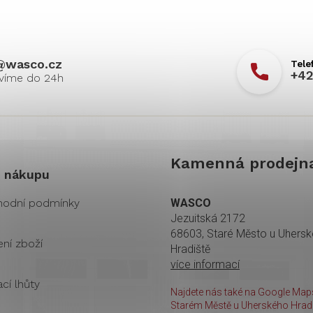
@
wasco.cz
+42
Kamenná prodejn
 nákupu
odní podmínky
WASCO
Jezuitská 2172
68603, Staré Město u Uhers
ení zboží
Hradiště
více informací
cí lhůty
Najdete nás také na Google Maps
Starém Městě u Uherského Hradi