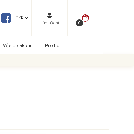
NÁKUPNÍ
CZK
Vše o nákupu
Pro lidi
KOŠÍK