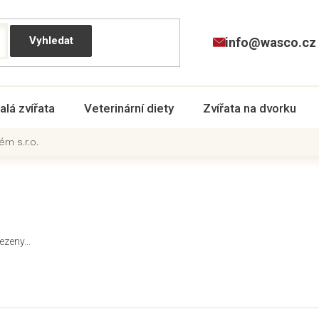
info@wasco.cz
alá zvířata
Veterinární diety
Zvířata na dvorku
m s.r.o.
ezeny...