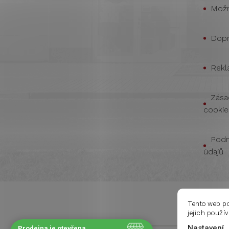
Možn
Dopr
Rekl
Zása
cookie
Podm
údajů
Tento web p
jejich použí
Nastavení
Prodejna je otevřena