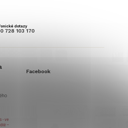
0 728 103 170
a
Facebook
kého
 - ve
ště –